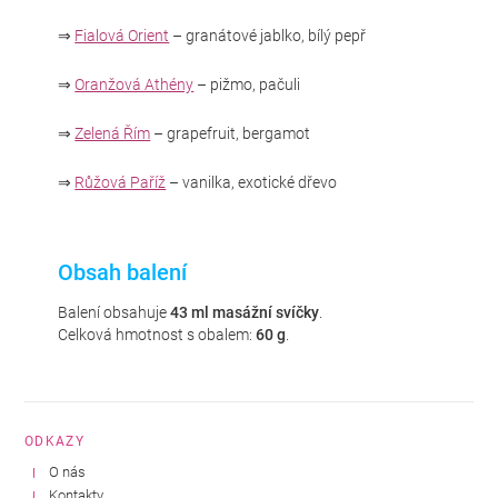
⇒
Fialová Orient
– granátové jablko, bílý pepř
⇒
Oranžová Athény
– pižmo, pačuli
⇒
Zelená Řím
– grapefruit, bergamot
⇒
Růžová Paříž
– vanilka, exotické dřevo
Obsah balení
Balení obsahuje
43 ml masážní svíčky
.
Celková hmotnost s obalem:
60 g
.
ODKAZY
O nás
Kontakty