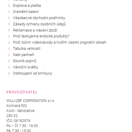
Doprava a platba
Diskrétní balení
Všeobecné obchodní podmínky
Zásady ochrany osobních údajů
Reklamace a vrácení zboží
Proč testujeme erotické produkty?
Proč točím videonávody a tvořím vlastní originální obsah
Tabulka velikostí
Naši partneři
Slovník pojmů
Vánoční svátky
Odstoupení od smlouvy
PROVOZOVATEL
WILLI-ZBF CORPORATION s.r.o.
Kolínská 502
Kolín - Sendražice
280 02
IČO: 06182976
Po – Čt 7:30 - 16:00
Pá: 7:30 - 15:00