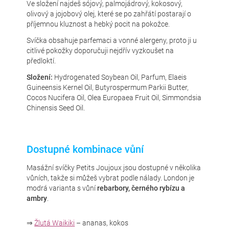
Ve složení najdeš sójový, palmojádrový, kokosový,
olivový a jojobový olej, které se po zahřátí postarají o
příjemnou kluznost a hebký pocit na pokožce.
Svíčka obsahuje parfemaci a vonné alergeny, proto ji u
citlivé pokožky doporučuji nejdřív vyzkoušet na
předloktí.
Složení:
Hydrogenated Soybean Oil, Parfum, Elaeis
Guineensis Kernel Oil, Butyrospermum Parkii Butter,
Cocos Nucifera Oil, Olea Europaea Fruit Oil, Simmondsia
Chinensis Seed Oil.
Dostupné kombinace vůní
Masážní svíčky Petits Joujoux jsou dostupné v několika
vůních, takže si můžeš vybrat podle nálady. London je
modrá varianta s vůní
rebarbory, černého rybízu a
ambry
.
⇒
Žlutá Waikiki
– ananas, kokos