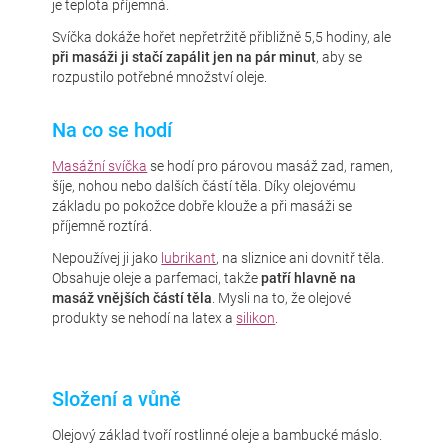
je teplota příjemná.
Svíčka dokáže hořet nepřetržitě přibližně 5,5 hodiny, ale
při masáži ji stačí zapálit jen na pár minut
, aby se
rozpustilo potřebné množství oleje.
Na co se hodí
Masážní svíčka
se hodí pro párovou masáž zad, ramen,
šíje, nohou nebo dalších částí těla. Díky olejovému
základu po pokožce dobře klouže a při masáži se
příjemně roztírá.
Nepoužívej ji jako
lubrikant
, na sliznice ani dovnitř těla.
Obsahuje oleje a parfemaci, takže
patří hlavně na
masáž vnějších částí těla
. Mysli na to, že olejové
produkty se nehodí na latex a
silikon
.
Složení a vůně
Olejový základ tvoří rostlinné oleje a bambucké máslo.