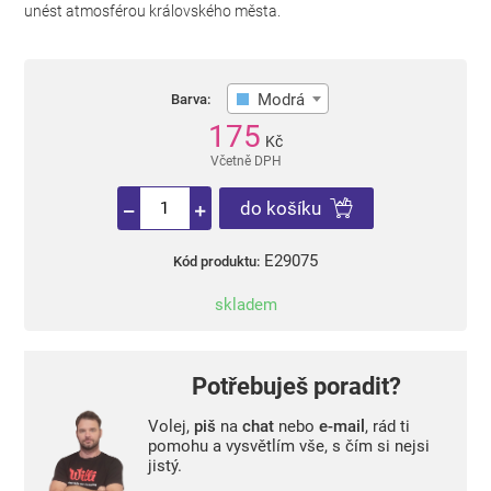
unést atmosférou královského města.
Modrá
Barva:
175
Kč
Včetně DPH
do košíku
E29075
Kód produktu:
skladem
Potřebuješ poradit?
Volej,
piš
na
chat
nebo
e-mail
, rád ti
pomohu a vysvětlím vše, s čím si nejsi
jistý.