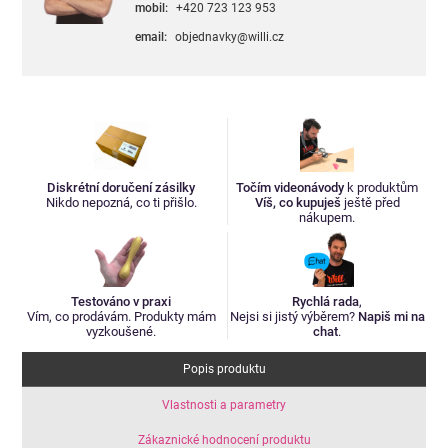
mobil:
+420 723 123 953
email:
objednavky@willi.cz
Diskrétní doručení zásilky
Točím videonávody
k produktům
Nikdo nepozná, co ti přišlo.
Víš, co kupuješ
ještě před
nákupem.
Testováno v praxi
Rychlá rada
,
Vím, co prodávám. Produkty mám
Nejsi si jistý výběrem?
Napiš mi na
vyzkoušené.
chat
.
Popis produktu
Vlastnosti a parametry
Zákaznické hodnocení produktu