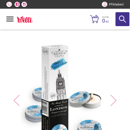
Přihlašení
KOŠÍK:
0
Kč