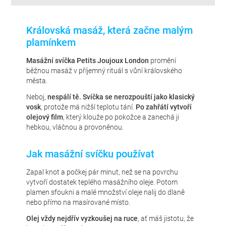
Královská masáž, která začne malým
plamínkem
Masážní svíčka Petits Joujoux London
promění
běžnou masáž v příjemný rituál s vůní královského
města.
Neboj,
nespálí tě. Svíčka se nerozpouští jako klasický
vosk
, protože má nižší teplotu tání.
Po zahřátí vytvoří
olejový film
, který klouže po pokožce a zanechá ji
hebkou, vláčnou a provoněnou.
Jak masážní svíčku používat
Zapal knot a počkej pár minut, než se na povrchu
vytvoří dostatek teplého masážního oleje. Potom
plamen sfoukni a malé množství oleje nalij do dlaně
nebo přímo na masírované místo.
Olej vždy nejdřív vyzkoušej na ruce
, ať máš jistotu, že