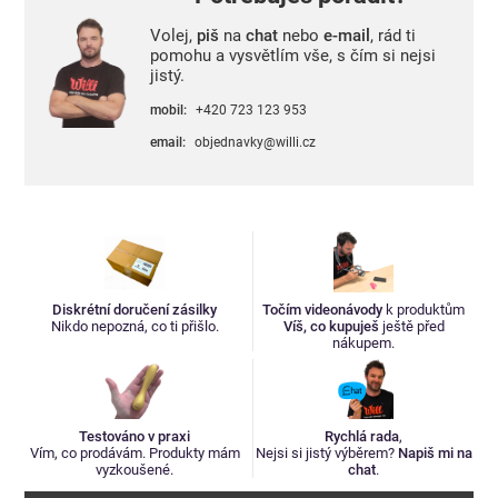
Volej,
piš
na
chat
nebo
e-mail
, rád ti
pomohu a vysvětlím vše, s čím si nejsi
jistý.
mobil:
+420 723 123 953
email:
objednavky@willi.cz
Diskrétní doručení zásilky
Točím videonávody
k produktům
Nikdo nepozná, co ti přišlo.
Víš, co kupuješ
ještě před
nákupem.
Testováno v praxi
Rychlá rada
,
Vím, co prodávám. Produkty mám
Nejsi si jistý výběrem?
Napiš mi na
vyzkoušené.
chat
.