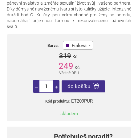
pánevní svalstvo a změňte sexuální život svůj i vašeho partnera.
Díky důmyslně navrženému tvaru si tyto kuličky užijete. Intenzivně
dráždí bod G. Kuličky jsou velmi vhodné pro ženy po porodu,
napomáhají příjemnou formou k rekonvalescenci pánevních
svalů.
Fialová
Barva:
319
Kč
249
Kč
Včetně DPH
do košíku
ET209PUR
Kód produktu:
skladem
Potřebuješ poradit?