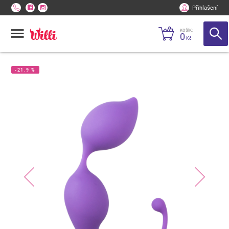
Přihlašení
KOŠÍK:
0
Kč
-21.9 %