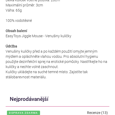
Délka kuliček včetně poutka: 20cm
Maximální průměr: 3cm
Váha: 65g
100% vodotěsné
Obsah balení
EasyToys Jiggle Mouse - Venušiny kuličky
Údržba
Venušiny kuličky před a po každém použití omyjte jemným
mýdlem a opláchněte vlahou vodou. Pro absolutní hygienu
použijte dezinfekční sprej na erotické pomůcky. Nastříkejte ho na
kuličky a nechte volně zaschnout.
Kuličky ukládejte na suché temné místo. Zajistíte tak
stálobarevnost materiálu.
Nejprodávanější
Recenze (13)
DOPRAVA ZDARMA