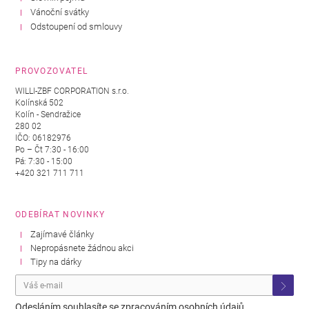
Vánoční svátky
Odstoupení od smlouvy
PROVOZOVATEL
WILLI-ZBF CORPORATION s.r.o.
Kolínská 502
Kolín - Sendražice
280 02
IČO: 06182976
Po – Čt 7:30 - 16:00
Pá: 7:30 - 15:00
+420 321 711 711
ODEBÍRAT NOVINKY
Zajímavé články
Nepropásnete žádnou akci
Tipy na dárky
Odesláním souhlasíte se
zpracováním osobních údajů