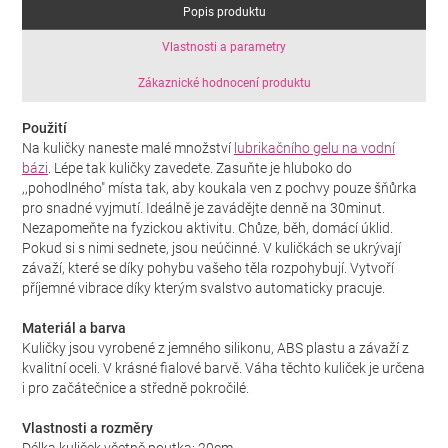
Popis produktu
Vlastnosti a parametry
Zákaznické hodnocení produktu
Použití
Na kuličky naneste malé množství
lubrikačního gelu na vodní
bázi
. Lépe tak kuličky zavedete. Zasuňte je hluboko do
,,pohodlného" místa tak, aby koukala ven z pochvy pouze šňůrka
pro snadné vyjmutí. Ideálně je zavádějte denně na 30minut.
Nezapomeňte na fyzickou aktivitu. Chůze, běh, domácí úklid.
Pokud si s nimi sednete, jsou neúčinné. V kuličkách se ukrývají
závaží, které se díky pohybu vašeho těla rozpohybují. Vytvoří
příjemné vibrace díky kterým svalstvo automaticky pracuje.
Materiál a barva
Kuličky jsou vyrobené z jemného silikonu, ABS plastu a závaží z
kvalitní oceli. V krásné fialové barvě. Váha těchto kuliček je určena
i pro začátečnice a středně pokročilé.
Vlastnosti a rozměry