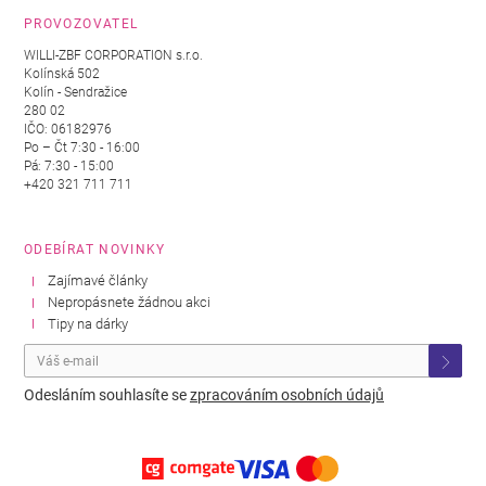
PROVOZOVATEL
WILLI-ZBF CORPORATION s.r.o.
Kolínská 502
Kolín - Sendražice
280 02
IČO: 06182976
Po – Čt 7:30 - 16:00
Pá: 7:30 - 15:00
+420 321 711 711
ODEBÍRAT NOVINKY
Zajímavé články
Nepropásnete žádnou akci
Tipy na dárky
Odesláním souhlasíte se
zpracováním osobních údajů