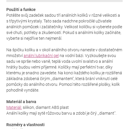
Použití a funkce
Potěšte svůj zadeček sadou tří análních kolíků v různé velikosti a
s třpytivými krystaly. Tato sada nadchne pokročilé uživatele
análních pomůcek i začátečníky. Velikost kolíčku si vyberete podle
své chuti, potřeby a zkušeností. Pokud s análními kolíky začínáte,
vyberte si nejdříve ten nejmenší.
Na špičku kolíku a v okolí análního otvoru naneste v dostatečném
množství
anální lubrikační gel
na vodní bázi. Vyzkoušejte svou
sadu ve sprše nebo vaně, teplá voda uvolní svalstvo a anální
hrátky budou velmi příjemné. Kolíčky mají perfektní tvar, díky
kterému je snadno zavedete. Na konci každého kolíku je rozšířená
základna zdobená čirým ,,diamantem", která brání vniknutí celé
pomůcky do análního otvoru. Pomocí této rozšířené plošky, kolík
pohodlně vyndáte.
Materiál a barva
Materiál:
silikon, diamant ABS plast
Anální kolíky mají sytě růžovou barvu a zdobí je čirý ,,diamant".
Rozměry a vlastnosti