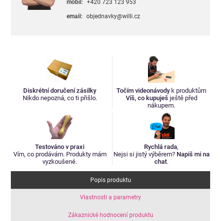
mobil:
+420 723 123 953
email:
objednavky@willi.cz
Diskrétní doručení zásilky
Točím videonávody
k produktům
Nikdo nepozná, co ti přišlo.
Víš, co kupuješ
ještě před
nákupem.
Testováno v praxi
Rychlá rada
,
Vím, co prodávám. Produkty mám
Nejsi si jistý výběrem?
Napiš mi na
vyzkoušené.
chat
.
Popis produktu
Vlastnosti a parametry
Zákaznické hodnocení produktu