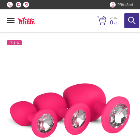
Přihlašení
KOŠÍK:
0
Kč
-7.8 %