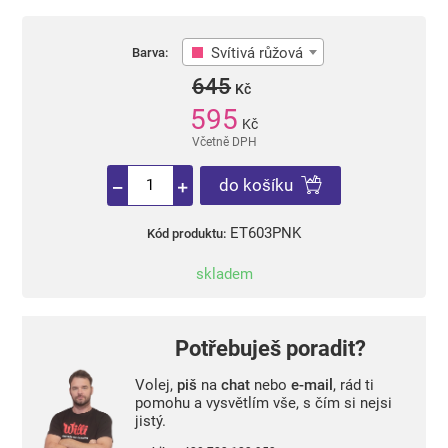
Svítivá růžová
Barva:
645
Kč
595
Kč
Včetně DPH
do košíku
ET603PNK
Kód produktu:
skladem
Potřebuješ poradit?
Volej,
piš
na
chat
nebo
e-mail
, rád ti
pomohu a vysvětlím vše, s čím si nejsi
jistý.