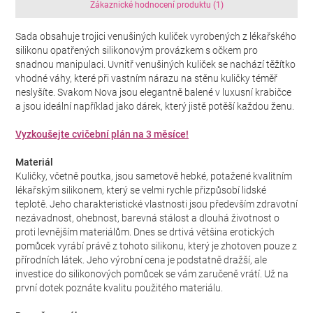
Zákaznické hodnocení produktu (1)
Sada obsahuje trojici venušiných kuliček vyrobených z lékařského
silikonu opatřených silikonovým provázkem s očkem pro
snadnou manipulaci. Uvnitř venušiných kuliček se nachází těžítko
vhodné váhy, které při vastním nárazu na stěnu kuličky téměř
neslyšíte. Svakom Nova jsou elegantně balené v luxusní krabičce
a jsou ideální například jako dárek, který jistě potěší každou ženu.
Vyzkoušejte cvičební plán na 3 měsíce!
Materiál
Kuličky, včetně poutka, jsou sametově hebké, potažené kvalitním
lékařským silikonem, který se velmi rychle přizpůsobí lidské
teplotě. Jeho charakteristické vlastnosti jsou především zdravotní
nezávadnost, ohebnost, barevná stálost a dlouhá životnost o
proti levnějším materiálům. Dnes se drtivá většina erotických
pomůcek vyrábí právě z tohoto silikonu, který je zhotoven pouze z
přírodních látek. Jeho výrobní cena je podstatně dražší, ale
investice do silikonových pomůcek se vám zaručeně vrátí. Už na
první dotek poznáte kvalitu použitého materiálu.