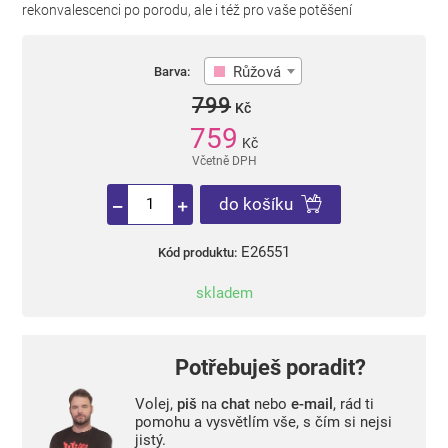
rekonvalescenci po porodu, ale i též pro vaše potěšení
Růžová
Barva:
799
Kč
759
Kč
Včetně DPH
do košíku
E26551
Kód produktu:
skladem
Potřebuješ poradit?
Volej,
piš
na
chat
nebo
e-mail
, rád ti
pomohu a vysvětlím vše, s čím si nejsi
jistý.