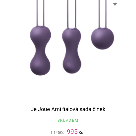
Je Joue Ami fialová sada činek
SKLADEM
995
1 145
Kč
Kč