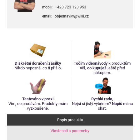
mobil:
+420 723 123 953
email:
objednavky@willi.cz
Diskrétní doručení zásilky
Točím videonávody
k produktům
Nikdo nepozná, co ti přišlo.
Víš, co kupuješ
ještě před
nákupem.
Testováno v praxi
Rychlá rada
,
Vím, co prodávám. Produkty mám
Nejsi si jistý výběrem?
Napiš mi na
vyzkoušené.
chat
.
Popis produktu
Vlastnosti a parametry