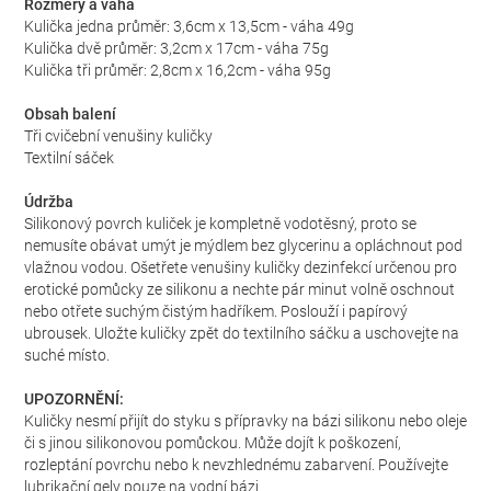
Rozměry a váha
Kulička jedna průměr: 3,6cm x 13,5cm - váha 49g
Kulička dvě průměr: 3,2cm x 17cm - váha 75g
Kulička tři průměr: 2,8cm x 16,2cm - váha 95g
Obsah balení
Tři cvičební venušiny kuličky
Textilní sáček
Údržba
Silikonový povrch kuliček je kompletně vodotěsný, proto se
nemusíte obávat umýt je mýdlem bez glycerinu a opláchnout pod
vlažnou vodou. Ošetřete venušiny kuličky dezinfekcí určenou pro
erotické pomůcky ze silikonu a nechte pár minut volně oschnout
nebo otřete suchým čistým hadříkem. Poslouží i papírový
ubrousek. Uložte kuličky zpět do textilního sáčku a uschovejte na
suché místo.
UPOZORNĚNÍ:
Kuličky nesmí přijít do styku s přípravky na bázi silikonu nebo oleje
či s jinou silikonovou pomůckou. Může dojít k poškození,
rozleptání povrchu nebo k nevzhlednému zabarvení. Používejte
lubrikační gely pouze na vodní bázi.