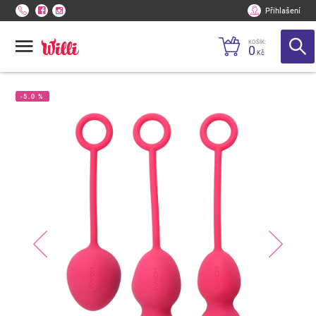
Přihlašení
KOŠÍK:
0
Kč
-5.0 %