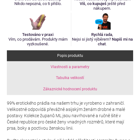
Nikdo nepozná, co ti přišlo.
Víš, co kupuješ
ještě před
nákupem.
Testováno v praxi
Rychlá rada
,
Vím, co prodávám. Produkty mám
Nejsi si jistý výběrem?
Napiš mi na
vyzkoušené.
chat
.
Popis produktu
Vlastnosti a parametry
Tabulka velikostí
Zákaznické hodnocení produktu
99% erotického prádla na našem trhu je vyrobeno v zahraničí.
Velikostně odpovídá převážně asijským ženám drobné a malé
postavy. Kolekce županů ML jsou navrhované a ručně šité v
České republice pro české ženy vnadných rozměrů, které mají
prsa, boky a poctivou ženskou linii.