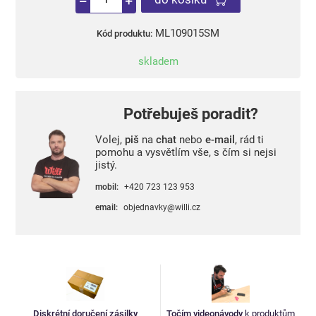
ML109015SM
Kód produktu:
skladem
Potřebuješ poradit?
Volej,
piš
na
chat
nebo
e-mail
, rád ti
pomohu a vysvětlím vše, s čím si nejsi
jistý.
mobil:
+420 723 123 953
email:
objednavky@willi.cz
Diskrétní doručení zásilky
Točím videonávody
k produktům