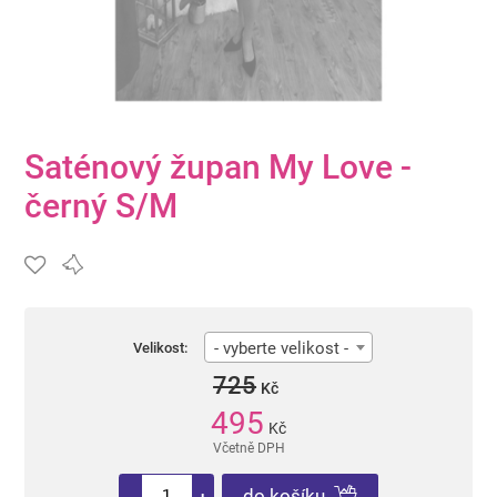
Saténový župan My Love -
černý S/M
- vyberte velikost -
Velikost:
725
Kč
495
Kč
Včetně DPH
do košíku