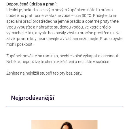
Doporučená údržba a praní:
Ideální je, pokud si se svým novým župánkem dáte tu práci a
budete ho prát ručně ve vlažné vodě – cca 30 °C. Přidejte do ní
speciální prací prostředek na jemné prádlo a opatrně prsty třete.
Vodu vypusťte a nahraďte studenou vodou, ve které prádlo
vymáchejte tak, abyste ho zbavily zbytku pracího prostředku. Na
závěr praní nikdy nepřidávejte aviváž ani neždímejte. Prádlo byste
mohli poškodit.
Župánek pověste na ramínko, nechte volně vykapat a oschnout.
Nebělte, nepoužívejte chemické čištění a nesušte v sušičce.
Žehlete na nejnižší stupeň teploty bez páry.
Nejprodávanější