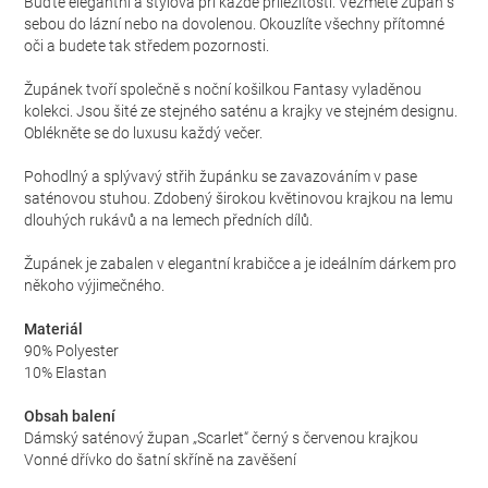
Buďte elegantní a stylová při každé příležitosti. Vezměte župan s
sebou do lázní nebo na dovolenou. Okouzlíte všechny přítomné
oči a budete tak středem pozornosti.
Župánek tvoří společně s noční košilkou Fantasy vyladěnou
kolekci. Jsou šité ze stejného saténu a krajky ve stejném designu.
Oblékněte se do luxusu každý večer.
Pohodlný a splývavý střih župánku se zavazováním v pase
saténovou stuhou. Zdobený širokou květinovou krajkou na lemu
dlouhých rukávů a na lemech předních dílů.
Župánek je zabalen v elegantní krabičce a je ideálním dárkem pro
někoho výjimečného.
Materiál
90% Polyester
10% Elastan
Obsah balení
Dámský saténový župan „Scarlet“ černý s červenou krajkou
Vonné dřívko do šatní skříně na zavěšení