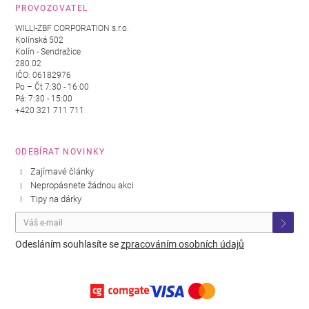
PROVOZOVATEL
WILLI-ZBF CORPORATION s.r.o.
Kolínská 502
Kolín - Sendražice
280 02
IČO: 06182976
Po – Čt 7:30 - 16:00
Pá: 7:30 - 15:00
+420 321 711 711
ODEBÍRAT NOVINKY
Zajímavé články
Nepropásnete žádnou akci
Tipy na dárky
Odesláním souhlasíte se
zpracováním osobních údajů