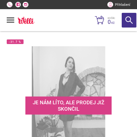
Přihlašení
KOŠÍK:
0
Kč
-31.7 %