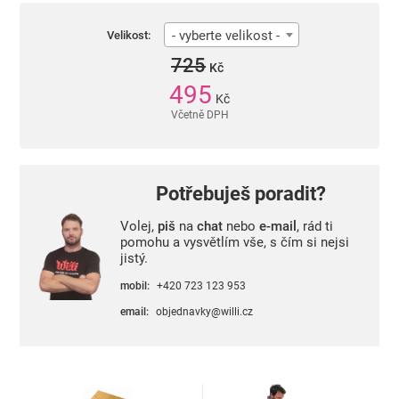
- vyberte velikost -
Velikost:
725
Kč
495
Kč
Včetně DPH
Potřebuješ poradit?
Volej,
piš
na
chat
nebo
e-mail
, rád ti
pomohu a vysvětlím vše, s čím si nejsi
jistý.
mobil:
+420 723 123 953
email:
objednavky@willi.cz