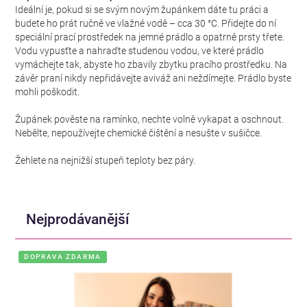
Ideální je, pokud si se svým novým župánkem dáte tu práci a
budete ho prát ručně ve vlažné vodě – cca 30 °C. Přidejte do ní
speciální prací prostředek na jemné prádlo a opatrně prsty třete.
Vodu vypusťte a nahraďte studenou vodou, ve které prádlo
vymáchejte tak, abyste ho zbavily zbytku pracího prostředku. Na
závěr praní nikdy nepřidávejte aviváž ani neždímejte. Prádlo byste
mohli poškodit.
Župánek pověste na ramínko, nechte volně vykapat a oschnout.
Nebělte, nepoužívejte chemické čištění a nesušte v sušičce.
Žehlete na nejnižší stupeň teploty bez páry.
Nejprodávanější
DOPRAVA ZDARMA