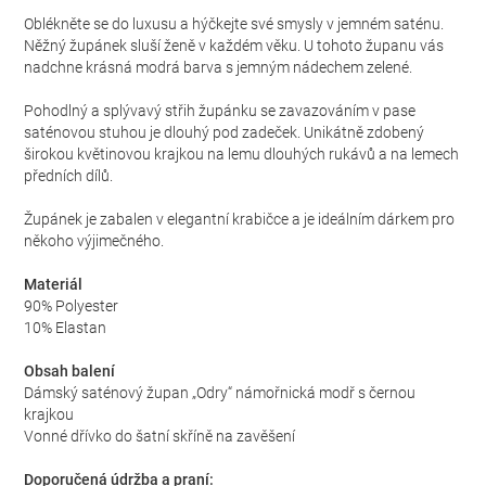
Oblékněte se do luxusu a hýčkejte své smysly v jemném saténu.
Něžný župánek sluší ženě v každém věku. U tohoto županu vás
nadchne krásná modrá barva s jemným nádechem zelené.
Pohodlný a splývavý střih župánku se zavazováním v pase
saténovou stuhou je dlouhý pod zadeček. Unikátně zdobený
širokou květinovou krajkou na lemu dlouhých rukávů a na lemech
předních dílů.
Župánek je zabalen v elegantní krabičce a je ideálním dárkem pro
někoho výjimečného.
Materiál
90% Polyester
10% Elastan
Obsah balení
Dámský saténový župan „Odry“ námořnická modř s černou
krajkou
Vonné dřívko do šatní skříně na zavěšení
Doporučená údržba a praní: