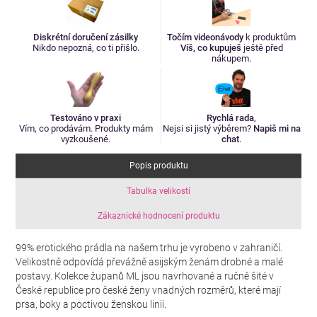
Diskrétní doručení zásilky
Točím videonávody
k produktům
Nikdo nepozná, co ti přišlo.
Víš, co kupuješ
ještě před
nákupem.
Testováno v praxi
Rychlá rada
,
Vím, co prodávám. Produkty mám
Nejsi si jistý výběrem?
Napiš mi na
vyzkoušené.
chat
.
Popis produktu
Tabulka velikostí
Zákaznické hodnocení produktu
99% erotického prádla na našem trhu je vyrobeno v zahraničí.
Velikostně odpovídá převážně asijským ženám drobné a malé
postavy. Kolekce županů ML jsou navrhované a ručně šité v
České republice pro české ženy vnadných rozměrů, které mají
prsa, boky a poctivou ženskou linii.