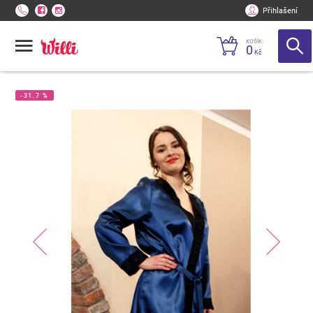
Přihlašení
KOŠÍK:
0
Kč
-31.7 %