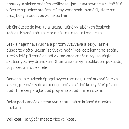
postavy. Kolekce nočních košilek ML jsou navrhované a ručně šité
v České republice pro české ženy vnadných rozměrů, které mají
prsa, boky a poctivou ženskou linii.
Oblékněte se do kvality a luxusu ručně vyráběných českých
košilek. Každá košilka je originál tak jako i její majitelka.
Lesklá, tajemná, svůdná a při tom vyzývavá a sexy. Takhle
působíte v této luxusní splývavé noční košilce z jemného saténu,
který v létě příjemně chladí v zimě zase zahřeje. Vyzkoušejte
skutečný zářivý drahokam. Staňte se zářivým pokladem pokaždé,
když se do ni obléknete.
Červená linie úzkých špagetových ramínek, které si zavážete za
krkem, přechází v dekoltu do jemné a svůdné krajky. Váš půvab
podtrhne sexy krajka pod prsy a na spodním lemování.
Délka pod zadeček nechá vyniknout vašim krásně dlouhým
nožkám.
Velikost:
Na výběr máte z více velikostí.