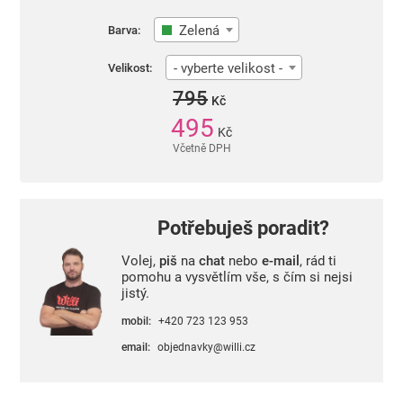
Zelená
Barva:
- vyberte velikost -
Velikost:
795
Kč
495
Kč
Včetně DPH
Potřebuješ poradit?
Volej,
piš
na
chat
nebo
e-mail
, rád ti
pomohu a vysvětlím vše, s čím si nejsi
jistý.
mobil:
+420 723 123 953
email:
objednavky@willi.cz