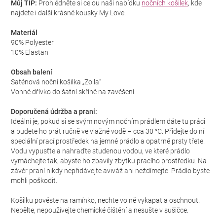
Můj TIP:
Prohlédněte si celou naši nabídku
nočních košilek
, kde
najdete i další krásné kousky My Love.
Materiál
90% Polyester
10% Elastan
Obsah balení
Saténová noční košilka „Zolla“
Vonné dřívko do šatní skříně na zavěšení
Doporučená údržba a praní:
Ideální je, pokud si se svým novým nočním prádlem dáte tu práci
a budete ho prát ručně ve vlažné vodě – cca 30 °C. Přidejte do ní
speciální prací prostředek na jemné prádlo a opatrně prsty třete.
Vodu vypusťte a nahraďte studenou vodou, ve které prádlo
vymáchejte tak, abyste ho zbavily zbytku pracího prostředku. Na
závěr praní nikdy nepřidávejte aviváž ani neždímejte. Prádlo byste
mohli poškodit.
Košilku pověste na ramínko, nechte volně vykapat a oschnout.
Nebělte, nepoužívejte chemické čištění a nesušte v sušičce.