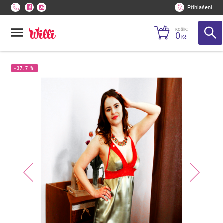
Přihlašení
KOŠÍK:
0
Kč
-37.7 %