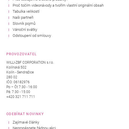
Proč točím videonávody a tvořím vlastní originální obsah
Tabulka velikostí
Naši partneři
Slovník pojmů
Vánoční svátky
Odstoupení od smlouvy
PROVOZOVATEL
WILLI-ZBF CORPORATION s.r.o.
Kolínská 502
Kolín - Sendražice
280 02
IČO: 06182976
Po – Čt 7:30 - 16:00
Pá: 7:30 - 15:00
+420 321 711 711
ODEBÍRAT NOVINKY
Zajímavé články
Nepropásnete žádnou akci