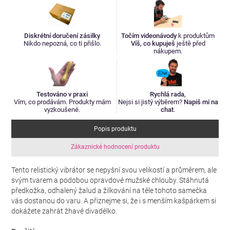
Diskrétní doručení zásilky
Točím videonávody
k produktům
Nikdo nepozná, co ti přišlo.
Víš, co kupuješ
ještě před
nákupem.
Testováno v praxi
Rychlá rada
,
Vím, co prodávám. Produkty mám
Nejsi si jistý výběrem?
Napiš mi na
vyzkoušené.
chat
.
Popis produktu
Zákaznické hodnocení produktu
Tento relistický vibrátor se nepyšní svou velikostí a průměrem, ale
svým tvarem a podobou opravdové mužské chlouby. Stáhnutá
předkožka, odhalený žalud a žilkování na těle tohoto samečka
vás dostanou do varu. A přiznejme si, že i s menším kašpárkem si
dokážete zahrát žhavé divadélko.