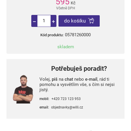
595
Kč
Včetně DPH
do košíku
05781260000
Kód produktu:
skladem
Potřebuješ poradit?
Volej,
piš
na
chat
nebo
e-mail
, rád ti
pomohu a vysvětlím vše, s čím si nejsi
jistý.
mobil:
+420 723 123 953
email:
objednavky@willi.cz