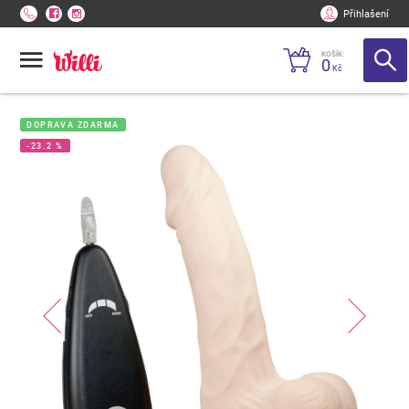
Přihlašení
KOŠÍK:
0
Kč
DOPRAVA ZDARMA
-23.2 %