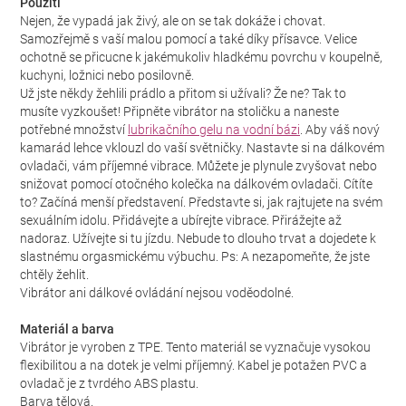
Použití
Nejen, že vypadá jak živý, ale on se tak dokáže i chovat.
Samozřejmě s vaší malou pomocí a také díky přísavce. Velice
ochotně se přicucne k jakémukoliv hladkému povrchu v koupelně,
kuchyni, ložnici nebo posilovně.
Už jste někdy žehlili prádlo a přitom si užívali? Že ne? Tak to
musíte vyzkoušet! Připněte vibrátor na stoličku a naneste
potřebné množství
lubrikačního gelu na vodní bázi
. Aby váš nový
kamarád lehce vklouzl do vaší světničky. Nastavte si na dálkovém
ovladači, vám příjemné vibrace. Můžete je plynule zvyšovat nebo
snižovat pomocí otočného kolečka na dálkovém ovladači. Cítíte
to? Začíná menší představení. Představte si, jak rajtujete na svém
sexuálním idolu. Přidávejte a ubírejte vibrace. Přirážejte až
nadoraz. Užívejte si tu jízdu. Nebude to dlouho trvat a dojedete k
slastnému orgasmickému výbuchu. Ps: A nezapomeňte, že jste
chtěly žehlit.
Vibrátor ani dálkové ovládání nejsou voděodolné.
Materiál a barva
Vibrátor je vyroben z TPE. Tento materiál se vyznačuje vysokou
flexibilitou a na dotek je velmi příjemný. Kabel je potažen PVC a
ovladač je z tvrdého ABS plastu.
Barva tělová.