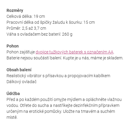
Rozměry
Celková délka: 19 cm
Pracovní délka od špičky žaludu k šourku: 15 cm
Průměr: 2,5 až 3,7 cm
Váha s ovladačem bez baterií: 260 g
Pohon
Pohon zajišťuje
dvojice tužkových baterek s označením AA
.
Baterie nejsou součástí balení. Kupte je u nás, máme je skladem.
Obsah balení
Realistický vibrátor s přísavkou a propojovacím kabílkem
Dálkový ovladač
Údržba
Před a po každém použití omyjte mýdlem a opláchněte vlažnou
vodou. Otřete do sucha a nastříkejte dezinfekčním přípravkem
určeným na erotické pomůcky. Uložte na tmavém a suchém
místě.