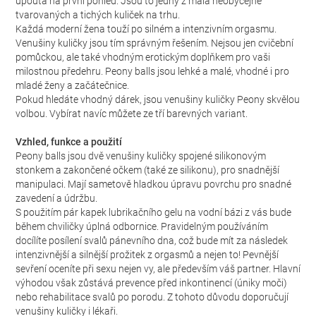
upoutá na první pohled. Jsou to jedny z mála neobyčejně
tvarovaných a tichých kuliček na trhu.
Každá moderní žena touží po silném a intenzivním orgasmu.
Venušiny kuličky jsou tím správným řešením. Nejsou jen cvičební
pomůckou, ale také vhodným erotickým doplňkem pro vaši
milostnou předehru. Peony balls jsou lehké a malé, vhodné i pro
mladé ženy a začátečnice.
Pokud hledáte vhodný dárek, jsou venušiny kuličky Peony skvělou
volbou. Vybírat navíc můžete ze tří barevných variant.
Vzhled, funkce a použití
Peony balls jsou dvě venušiny kuličky spojené silikonovým
stonkem a zakončené očkem (také ze silikonu), pro snadnější
manipulaci. Mají sametově hladkou úpravu povrchu pro snadné
zavedení a údržbu.
S použitím pár kapek lubrikačního gelu na vodní bázi z vás bude
během chviličky úplná odbornice. Pravidelným používáním
docílíte posílení svalů pánevního dna, což bude mít za následek
intenzivnější a silnější prožitek z orgasmů a nejen to! Pevnější
sevření oceníte při sexu nejen vy, ale především váš partner. Hlavní
výhodou však zůstává prevence před inkontinencí (úniky moči)
nebo rehabilitace svalů po porodu. Z tohoto důvodu doporučují
venušiny kuličky i lékaři.