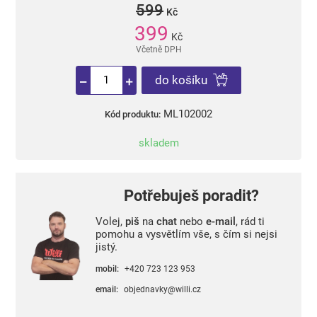
599
Kč
399
Kč
Včetně DPH
do košíku
ML102002
Kód produktu:
skladem
Potřebuješ poradit?
Volej,
piš
na
chat
nebo
e-mail
, rád ti
pomohu a vysvětlím vše, s čím si nejsi
jistý.
mobil:
+420 723 123 953
email:
objednavky@willi.cz