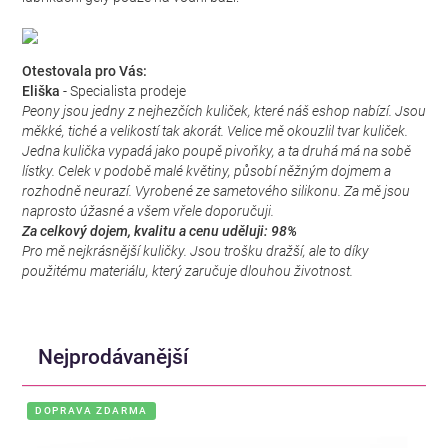
Otestovala pro Vás:
Eliška
- Specialista prodeje
Peony jsou jedny z nejhezčích kuliček, které náš eshop nabízí. Jsou
měkké, tiché a velikostí tak akorát. Velice mě okouzlil tvar kuliček.
Jedna kulička vypadá jako poupě pivoňky, a ta druhá má na sobě
lístky. Celek v podobě malé květiny, působí něžným dojmem a
rozhodně neurazí. Vyrobené ze sametového silikonu. Za mě jsou
naprosto úžasné a všem vřele doporučuji.
Za celkový dojem, kvalitu a cenu uděluji: 98%
Pro mě nejkrásnější kuličky. Jsou trošku dražší, ale to díky
použitému materiálu, který zaručuje dlouhou životnost.
Nejprodávanější
DOPRAVA ZDARMA