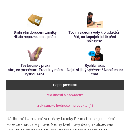
Diskrétní doručení zásilky
Točím videonávody
k produktům
Nikdo nepozná, co ti přišlo.
Víš, co kupuješ
ještě před
nákupem.
Testováno v praxi
Rychlá rada
,
Vím, co prodávám. Produkty mám
Nejsi si jistý výběrem?
Napiš mi na
vyzkoušené.
chat
.
Popis produktu
Vlastnosti a parametry
Zákaznické hodnocení produktu (1)
Nádherně tvarované venušiny kuličky Peony balls z jedinečné
kolekce značky My Love. Něžný květinový design kuliček vás