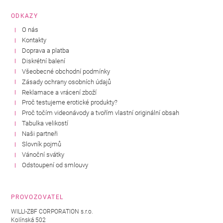
ODKAZY
O nás
Kontakty
Doprava a platba
Diskrétní balení
Všeobecné obchodní podmínky
Zásady ochrany osobních údajů
Reklamace a vrácení zboží
Proč testujeme erotické produkty?
Proč točím videonávody a tvořím vlastní originální obsah
Tabulka velikostí
Naši partneři
Slovník pojmů
Vánoční svátky
Odstoupení od smlouvy
PROVOZOVATEL
WILLI-ZBF CORPORATION s.r.o.
Kolínská 502