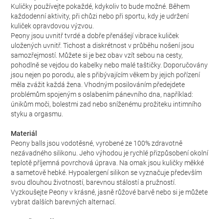
Kuličky používejte pokaždé, kdykoliv to bude možné. Během
každodenní aktivity, při chůzi nebo při sportu, kdy je udržení
kuliček opravdovou výzvou.
Peony jsou uvnitř tvrdé a dobře přenášejí vibrace kuliček
uložených uvnitř. Tichost a diskrétnost v průběhu nošení jsou
samozřejmostí. Můžete si je bez obav vzít sebou na cesty,
pohodlně se vejdou do kabelky nebo malé taštičky. Doporučovány
jsou nejen po porodu, ale s přibývajícím věkem by jejich pořízení
měla zvážit každá žena. Vhodným posilováním předejdete
problémům spojeným s oslabením pánevního dna, například:
únikům moči, bolestmi zad nebo sníženému prožiteku intimního
styku a orgasmu.
Materiál
Peony balls jsou vodotěsné, vyrobené ze 100% zdravotně
nezávadného silikonu. Jeho výhodou je rychlé přizpůsobení okolní
teplotě příjemná povrchová úprava. Na omak jsou kuličky měkké
a sametově hebké. Hypoalergení silikon se vyznačuje především
svou dlouhou životností, barevnou stálostí a pružností.
Vyzkoušejte Peony v krásné, jasně růžové barvě nebo si je můžete
vybrat dalších barevných alternací.