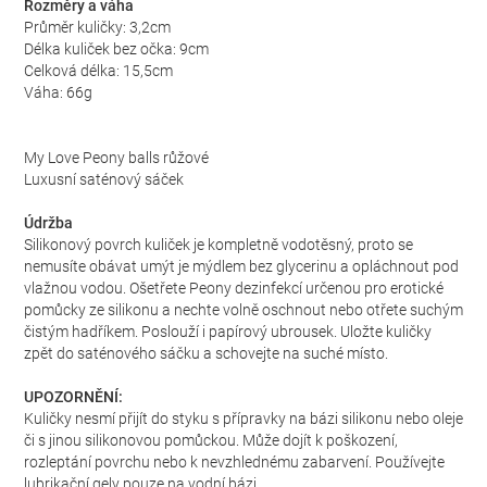
Rozměry a váha
Průměr kuličky: 3,2cm
Délka kuliček bez očka: 9cm
Celková délka: 15,5cm
Váha: 66g
My Love Peony balls růžové
Luxusní saténový sáček
Údržba
Silikonový povrch kuliček je kompletně vodotěsný, proto se
nemusíte obávat umýt je mýdlem bez glycerinu a opláchnout pod
vlažnou vodou. Ošetřete Peony dezinfekcí určenou pro erotické
pomůcky ze silikonu a nechte volně oschnout nebo otřete suchým
čistým hadříkem. Poslouží i papírový ubrousek. Uložte kuličky
zpět do saténového sáčku a schovejte na suché místo.
UPOZORNĚNÍ:
Kuličky nesmí přijít do styku s přípravky na bázi silikonu nebo oleje
či s jinou silikonovou pomůckou. Může dojít k poškození,
rozleptání povrchu nebo k nevzhlednému zabarvení. Používejte
lubrikační gely pouze na vodní bázi.