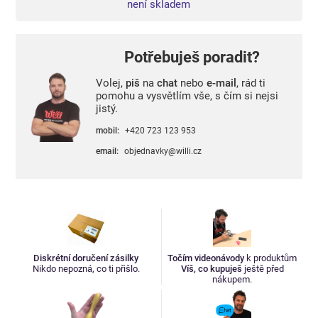
není skladem
Potřebuješ poradit?
Volej,
piš
na
chat
nebo
e-mail
, rád ti
pomohu a vysvětlím vše, s čím si nejsi
jistý.
mobil:
+420 723 123 953
email:
objednavky@willi.cz
Diskrétní doručení zásilky
Točím videonávody
k produktům
Nikdo nepozná, co ti přišlo.
Víš, co kupuješ
ještě před
nákupem.