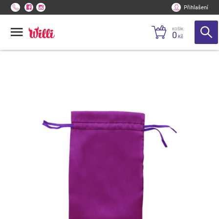
Přihlašení
KOŠÍK:
0
Kč