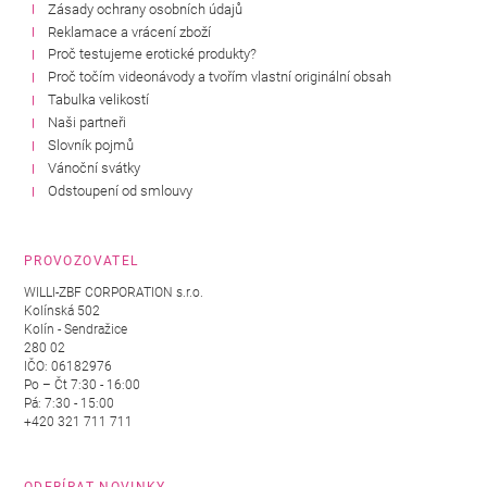
Zásady ochrany osobních údajů
Reklamace a vrácení zboží
Proč testujeme erotické produkty?
Proč točím videonávody a tvořím vlastní originální obsah
Tabulka velikostí
Naši partneři
Slovník pojmů
Vánoční svátky
Odstoupení od smlouvy
PROVOZOVATEL
WILLI-ZBF CORPORATION s.r.o.
Kolínská 502
Kolín - Sendražice
280 02
IČO: 06182976
Po – Čt 7:30 - 16:00
Pá: 7:30 - 15:00
+420 321 711 711