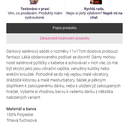
Testováno v praxi
Rychlá rada
,
Vím, co prodávám. Produkty mám
Nejsi si jistý výběrem?
Napiš mi na
vyzkoušené.
chat
.
Popis produktu
Zákaznické hodnocení produktu
Dárkový saténový sáček o rozměru 11x17cm doslova probouzí
fantazii. Láká obdarovaného podívat se dovnitř. Dámy mohou
nosit saténové pytlíčky v kabelce a schovávat v nich vše, co má
být skryto jako jsou vibrační vajíčka, venušiny kuličky nebo
erekční kroužek. Pohodlně se do něj vejdou malé vibrátory,
dráždiče klitorisu a malé masturbátory. Sáček je pěkným
doplňkem k zakoupenému dárku, nebo k uložení již zakoupených
hraček. Vyberte si vhodnou barvu k vašemu dárku z několika
nabízených variant.
Materiál a barva
100% Polyester
Tmavá fuchsiová