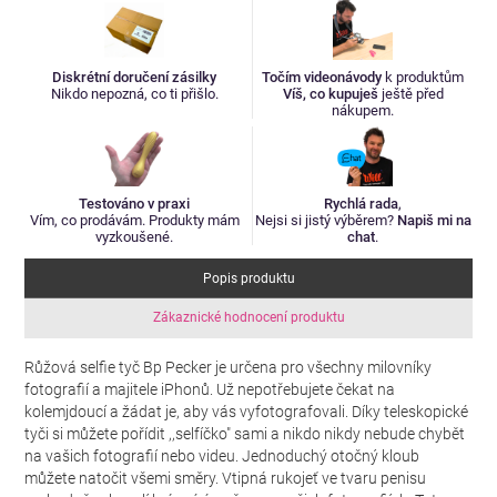
Diskrétní doručení zásilky
Točím videonávody
k produktům
Nikdo nepozná, co ti přišlo.
Víš, co kupuješ
ještě před
nákupem.
Testováno v praxi
Rychlá rada
,
Vím, co prodávám. Produkty mám
Nejsi si jistý výběrem?
Napiš mi na
vyzkoušené.
chat
.
Popis produktu
Zákaznické hodnocení produktu
Růžová selfie tyč Bp Pecker je určena pro všechny milovníky
fotografií a majitele iPhonů. Už nepotřebujete čekat na
kolemjdoucí a žádat je, aby vás vyfotografovali. Díky teleskopické
tyči si můžete pořídit ,,selfíčko" sami a nikdo nikdy nebude chybět
na vašich fotografií nebo videu. Jednoduchý otočný kloub
můžete natočit všemi směry. Vtipná rukojeť ve tvaru penisu