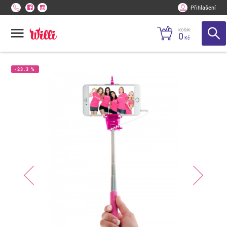
Přihlašení
KOŠÍK:
0
Kč
-23.3 %