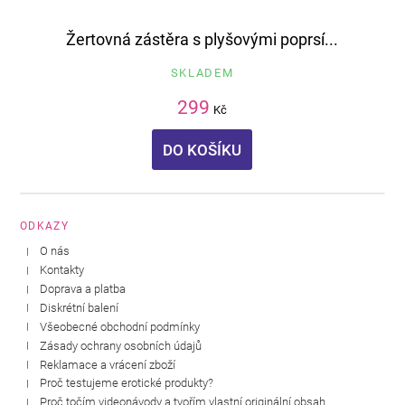
Žertovná zástěra s plyšovými poprsí...
SKLADEM
299
Kč
DO KOŠÍKU
ODKAZY
O nás
Kontakty
Doprava a platba
Diskrétní balení
Všeobecné obchodní podmínky
Zásady ochrany osobních údajů
Reklamace a vrácení zboží
Proč testujeme erotické produkty?
Proč točím videonávody a tvořím vlastní originální obsah