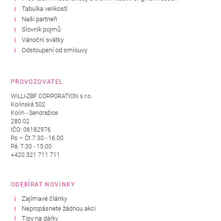
Tabulka velikostí
Naši partneři
Slovník pojmů
Vánoční svátky
Odstoupení od smlouvy
PROVOZOVATEL
WILLI-ZBF CORPORATION s.r.o.
Kolínská 502
Kolín - Sendražice
280 02
IČO: 06182976
Po – Čt 7:30 - 16:00
Pá: 7:30 - 15:00
+420 321 711 711
ODEBÍRAT NOVINKY
Zajímavé články
Nepropásnete žádnou akci
Tipy na dárky