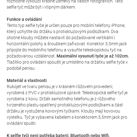
rozhodně vykouzlí krásné úsměvy na vašich fotografiích. Tato
selfie tyč může být i vtipným dárkem.
Funkce a ovládání
Tento typ selfie tyče je určen pouze pro mobilní telefony iPhone,
který uchytíte do držáku s protiskluzovými podložkami. Dva
otočné klouby můžete nastavit do požadované vertikální i
horizontální polohy a šroubkem zafixovat. Konektor 3,5mm jack
připojte do mobilního telefonu a vysuňte teleskopickou tyč na
požadovanou vzdálenost.
Maximální vysunutí tyče je až 102cm.
Tlačítko pro ovládání spoušti je umístěno na držátku selfie tyče v
podobě penisu.
Materiál a vlastnosti
Rukojeť ve tvaru penisu je v krásném růžovém provedení,
vyrobená z PVC v protiskluzové úpravě. Teleskopická selfie tyč je
vyrobena z kovu. Držák samotného telefonu je z růžového
tvrzeného plastu opatřený protiskluzovými podložkami a část
držáku je vystužena kovovými tyčkami. Klouby mají kovovou
výstelku. Tyč je vybavena kabelem s konektorem 3,5mm jack pro
ovládání spušti.
K selfie tyči není potřeba baterií, Bluetooth nebo Wifi.