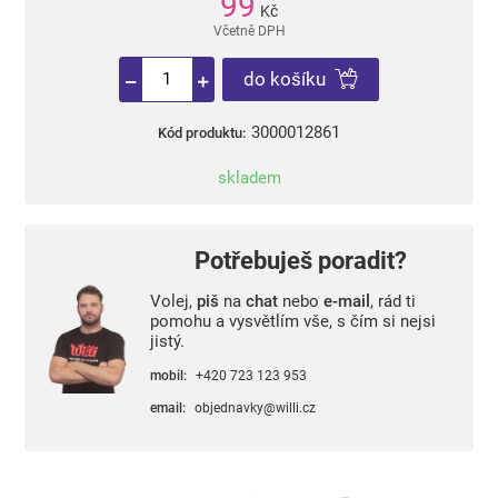
99
Kč
Včetně DPH
do košíku
3000012861
Kód produktu:
skladem
Potřebuješ poradit?
Volej,
piš
na
chat
nebo
e-mail
, rád ti
pomohu a vysvětlím vše, s čím si nejsi
jistý.
mobil:
+420 723 123 953
email:
objednavky@willi.cz