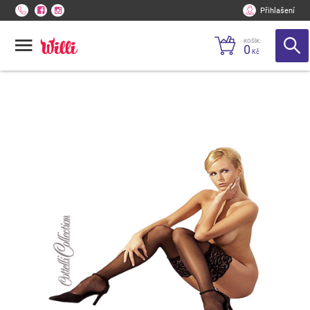
Přihlašení
KOŠÍK:
0
Kč