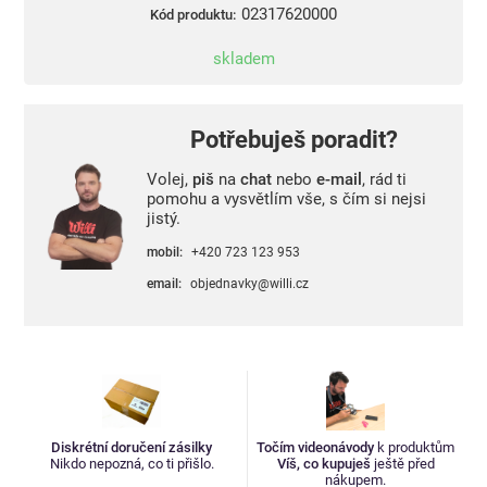
02317620000
Kód produktu:
skladem
Potřebuješ poradit?
Volej,
piš
na
chat
nebo
e-mail
, rád ti
pomohu a vysvětlím vše, s čím si nejsi
jistý.
mobil:
+420 723 123 953
email:
objednavky@willi.cz
Diskrétní doručení zásilky
Točím videonávody
k produktům
Nikdo nepozná, co ti přišlo.
Víš, co kupuješ
ještě před
nákupem.