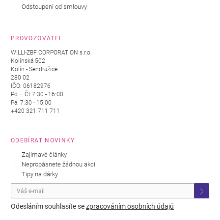
Odstoupení od smlouvy
PROVOZOVATEL
WILLI-ZBF CORPORATION s.r.o.
Kolínská 502
Kolín - Sendražice
280 02
IČO: 06182976
Po – Čt 7:30 - 16:00
Pá: 7:30 - 15:00
+420 321 711 711
ODEBÍRAT NOVINKY
Zajímavé články
Nepropásnete žádnou akci
Tipy na dárky
Odesláním souhlasíte se
zpracováním osobních údajů