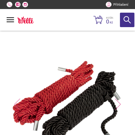
Přihlašení
KOŠÍK:
0
Kč