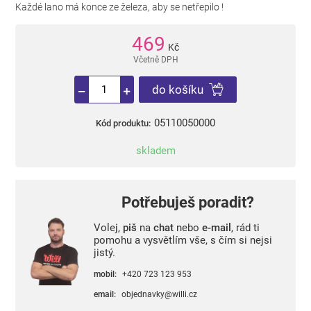
Každé lano má konce ze železa, aby se netřepilo !
469
Kč
Včetně DPH
do košíku
05110050000
Kód produktu:
skladem
Potřebuješ poradit?
Volej,
piš
na
chat
nebo
e-mail
, rád ti
pomohu a vysvětlím vše, s čím si nejsi
jistý.
mobil:
+420 723 123 953
email:
objednavky@willi.cz