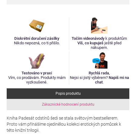
Diskrétní doručení zásilky
Točím videonávody
k produktům
Nikdo nepozná, co ti přišlo.
Víš, co kupuješ
ještě před
nákupem.
Testováno v praxi
Rychlá rada
,
Vím, co prodávám. Produkty mám
Nejsi si jistý výběrem?
Napiš mi na
vyzkoušené.
chat
.
Popis produktu
Zákaznické hodnocení produktu
Kniha Padesát odstínů šedi se stala světovým bestsellerem.
Proto vám přínášíme ojedinělou kolekci erotických pomůcek k
této knižní trilogii.