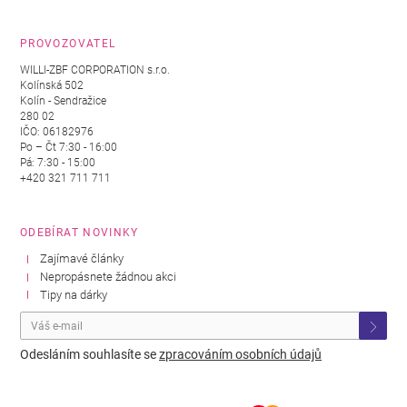
PROVOZOVATEL
WILLI-ZBF CORPORATION s.r.o.
Kolínská 502
Kolín - Sendražice
280 02
IČO: 06182976
Po – Čt 7:30 - 16:00
Pá: 7:30 - 15:00
+420 321 711 711
ODEBÍRAT NOVINKY
Zajímavé články
Nepropásnete žádnou akci
Tipy na dárky
Odesláním souhlasíte se
zpracováním osobních údajů