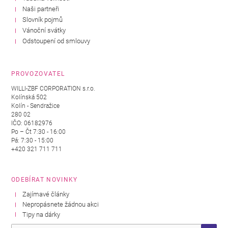
Naši partneři
Slovník pojmů
Vánoční svátky
Odstoupení od smlouvy
PROVOZOVATEL
WILLI-ZBF CORPORATION s.r.o.
Kolínská 502
Kolín - Sendražice
280 02
IČO: 06182976
Po – Čt 7:30 - 16:00
Pá: 7:30 - 15:00
+420 321 711 711
ODEBÍRAT NOVINKY
Zajímavé články
Nepropásnete žádnou akci
Tipy na dárky