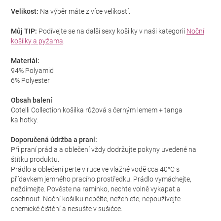
Velikost:
Na výběr máte z více velikostí.
Můj TIP:
Podívejte se na další sexy košilky v naši kategorii
Noční
košilky a pyžama
.
Materiál:
94% Polyamid
6% Polyester
Obsah balení
Cotelli Collection košilka růžová s černým lemem + tanga
kalhotky.
Doporučená údržba a praní:
Při praní prádla a oblečení vždy dodržujte pokyny uvedené na
štítku produktu.
Prádlo a oblečení perte v ruce ve vlažné vodě cca 40°C s
přídavkem jemného pracího prostředku. Prádlo vymáchejte,
neždímejte. Pověste na ramínko, nechte volně vykapat a
oschnout. Noční košilku nebělte, nežehlete, nepoužívejte
chemické čištění a nesušte v sušičce.