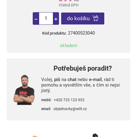
Včetně DPH
do košíku
27400523040
Kód produktu:
skladem
Potřebuješ poradit?
Volej,
piš
na
chat
nebo
e-mail
, rád ti
pomohu a vysvětlím vše, s čím si nejsi
jistý.
mobil:
+420 723 123 953
email:
objednavky@willi.cz