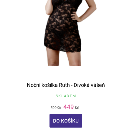
Noční košilka Ruth - Divoká vášeň
SKLADEM
449
599
Kč
Kč
DO KOŠÍKU