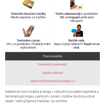
Diskrétní doručení zásilky
Točím videonávody
k produktům
Nikdo nepozná, co ti přišlo.
Víš, co kupuješ
ještě před
nákupem.
Testováno v praxi
Rychlá rada
,
Vím, co prodávám. Produkty mám
Nejsi si jistý výběrem?
Napiš mi na
vyzkoušené.
chat
.
Popis produktu
Vlastnosti a parametry
Tabulka velikostí
Zákaznické hodnocení produktu (1)
Nádherná noční košilka a tanga v růžovém provedení doplněná o
černě lemující krajku s jemným vzorem. Košilka má dvouvrstvé
řasení. Velmi příjemný materiál, na ramínka.