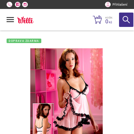
Přihlašení
KOŠÍK:
0
Kč
DOPRAVA ZDARMA