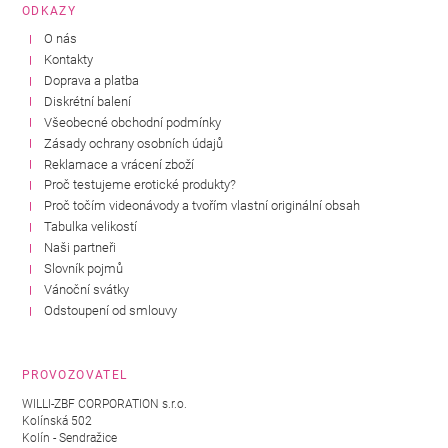
ODKAZY
O nás
Kontakty
Doprava a platba
Diskrétní balení
Všeobecné obchodní podmínky
Zásady ochrany osobních údajů
Reklamace a vrácení zboží
Proč testujeme erotické produkty?
Proč točím videonávody a tvořím vlastní originální obsah
Tabulka velikostí
Naši partneři
Slovník pojmů
Vánoční svátky
Odstoupení od smlouvy
PROVOZOVATEL
WILLI-ZBF CORPORATION s.r.o.
Kolínská 502
Kolín - Sendražice