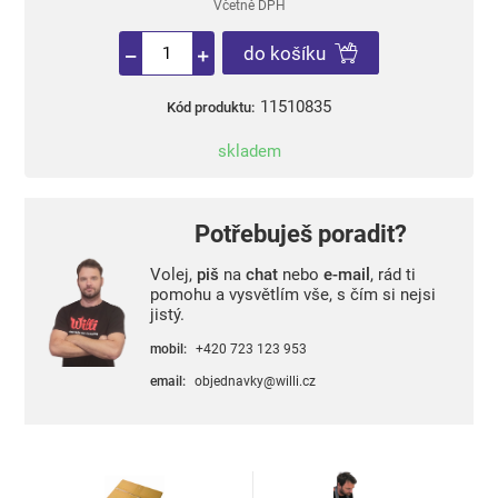
Včetně DPH
do košíku
11510835
Kód produktu:
skladem
Potřebuješ poradit?
Volej,
piš
na
chat
nebo
e-mail
, rád ti
pomohu a vysvětlím vše, s čím si nejsi
jistý.
mobil:
+420 723 123 953
email:
objednavky@willi.cz