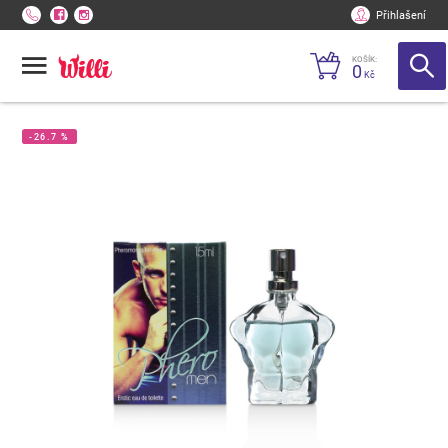
Přihlašení
KOŠÍK:
0
Kč
-26.7 %