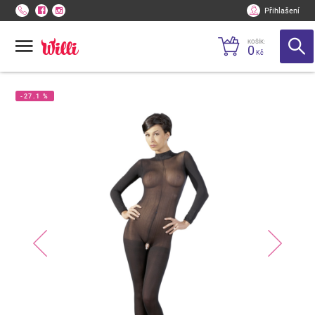
Přihlašení
KOŠÍK:
0
Kč
-27.1 %