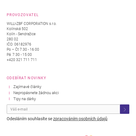
PROVOZOVATEL
WILLI-ZBF CORPORATION s.r.o.
Kolínská 502
Kolín - Sendražice
280 02
IČO: 06182976
Po – Čt 7:30 - 16:00
Pá: 7:30 - 15:00
+420 321 711 711
ODEBÍRAT NOVINKY
Zajímavé články
Nepropásnete žádnou akci
Tipy na dárky
Odesláním souhlasíte se
zpracováním osobních údajů