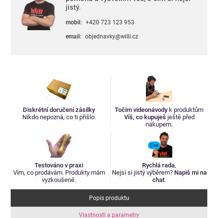
jistý.
mobil:
+420 723 123 953
email:
objednavky@willi.cz
Diskrétní doručení zásilky
Točím videonávody
k produktům
Nikdo nepozná, co ti přišlo.
Víš, co kupuješ
ještě před
nákupem.
Testováno v praxi
Rychlá rada
,
Vím, co prodávám. Produkty mám
Nejsi si jistý výběrem?
Napiš mi na
vyzkoušené.
chat
.
Popis produktu
Vlastnosti a parametry