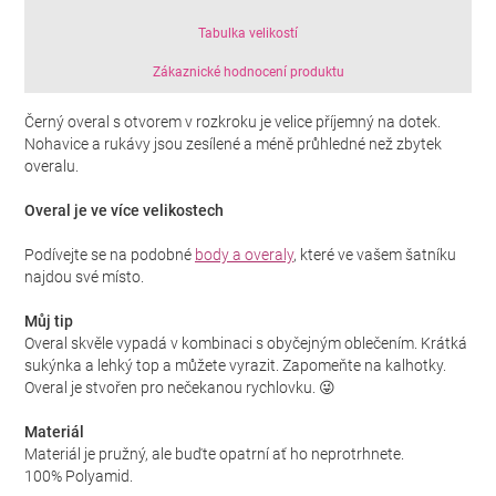
Tabulka velikostí
Zákaznické hodnocení produktu
Černý overal s otvorem v rozkroku je velice příjemný na dotek.
Nohavice a rukávy jsou zesílené a méně průhledné než zbytek
overalu.
Overal je ve více velikostech
Podívejte se na podobné
body a overaly
, které ve vašem šatníku
najdou své místo.
Můj tip
Overal skvěle vypadá v kombinaci s obyčejným oblečením. Krátká
sukýnka a lehký top a můžete vyrazit. Zapomeňte na kalhotky.
Overal je stvořen pro nečekanou rychlovku. 😜
Materiál
Materiál je pružný, ale buďte opatrní ať ho neprotrhnete.
100% Polyamid.