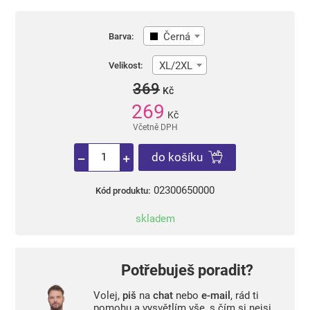
Černá
Barva:
XL/2XL
Velikost:
369
Kč
269
Kč
Včetně DPH
do košíku
02300650000
Kód produktu:
skladem
Potřebuješ poradit?
Volej,
piš
na
chat
nebo
e-mail
, rád ti
pomohu a vysvětlím vše, s čím si nejsi