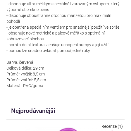
- disponuje ultra měkkým speciálně tvarovaným vstupem, který
výborně obemkne penis
- disponuje oboustranně otočnou manžetou pro maximální
pohodlí
- je opatřena speciálním ventilem pro snadnější použití ve sprše
- obsahuje nové metrické a palcové měřítko s optimální
zobrazovací plochou
- horní a dolní textura zlepšuje uchopení pumpy a její užití
- pumpu lze snadno ovládat pomocí jedné ruky
Barva: červená
Celková délka: 29 cm
Průměr vnější: 8,5 cm
Průměr vnitřní: 5,5 cm
Materiál: PVC/guma
Nejprodávanější
Recenze (1)