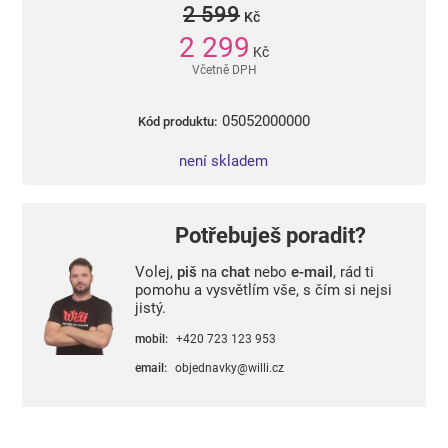
2 599
Kč
2 299
Kč
Včetně DPH
05052000000
Kód produktu:
není skladem
Potřebuješ poradit?
Volej,
piš
na
chat
nebo
e-mail
, rád ti
pomohu a vysvětlím vše, s čím si nejsi
jistý.
mobil:
+420 723 123 953
email:
objednavky@willi.cz