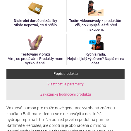
Diskrétní doručení zásilky
Točím videonávody
k produktům
Nikdo nepozná, co ti přišlo.
Víš, co kupuješ
ještě před
nákupem.
Testováno v praxi
Rychlá rada
,
Vím, co prodávám. Produkty mám
Nejsi si jistý výběrem?
Napiš mi na
vyzkoušené.
chat
.
Popis produktu
Vlastnosti a parametry
Zákaznické hodnocení produktu
Vakuová pumpa pro muže nové generace vyrobená známou
značkou Bathmate. Jedná se o nejnovější a nejsilnější
hydropumpu na trhu. Na pohled je velmi podobná pumpě
Bathmate Hercules, ale oproti ní je obohacená o mnoho