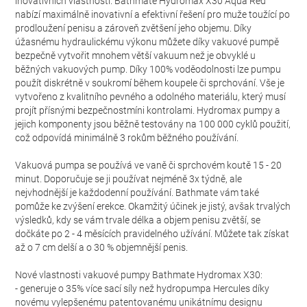
inovativních vlastností. Bathmate Hydromax X30 Aqua Red
nabízí maximálně inovativní a efektivní řešení pro muže toužící po
prodloužení penisu a zároveň zvětšení jeho objemu. Díky
úžasnému hydraulickému výkonu můžete díky vakuové pumpě
bezpečně vytvořit mnohem větší vakuum než je obvyklé u
běžných vakuových pump. Díky 100% voděodolnosti lze pumpu
použít diskrétně v soukromí během koupele či sprchování. Vše je
vytvořeno z kvalitního pevného a odolného materiálu, který musí
projít přísnými bezpečnostmíni kontrolami. Hydromax pumpy a
jejich komponenty jsou běžně testovány na 100 000 cyklů použití,
což odpovídá minimálně 3 rokům běžného používání.
Vakuová pumpa se používá ve vaně či sprchovém koutě 15 - 20
minut. Doporučuje se ji používat nejméně 3x týdně, ale
nejvhodnější je každodenní používání. Bathmate vám také
pomůže ke zvýšení erekce. Okamžitý účinek je jistý, avšak trvalých
výsledků, kdy se vám trvale délka a objem penisu zvětší, se
dočkáte po 2 - 4 měsících pravidelného užívání. Můžete tak získat
až o 7 cm delší a o 30 % objemnější penis.
Nové vlastnosti vakuové pumpy Bathmate Hydromax X30:
- generuje o 35% více sací síly než hydropumpa Hercules díky
novému vylepšenému patentovanému unikátnímu designu