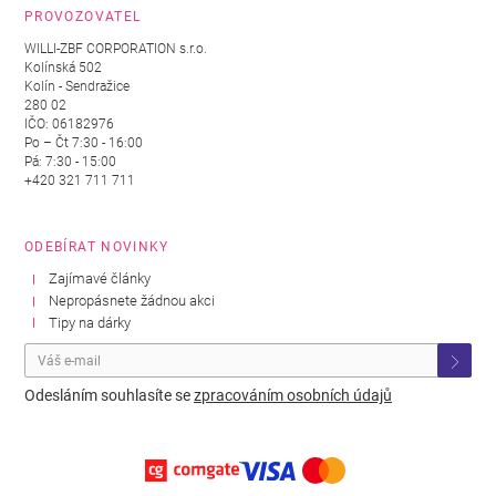
PROVOZOVATEL
WILLI-ZBF CORPORATION s.r.o.
Kolínská 502
Kolín - Sendražice
280 02
IČO: 06182976
Po – Čt 7:30 - 16:00
Pá: 7:30 - 15:00
+420 321 711 711
ODEBÍRAT NOVINKY
Zajímavé články
Nepropásnete žádnou akci
Tipy na dárky
Odesláním souhlasíte se
zpracováním osobních údajů