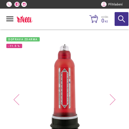
Přihlašení
KOŠÍK:
0
Kč
DOPRAVA ZDARMA
-11.5 %