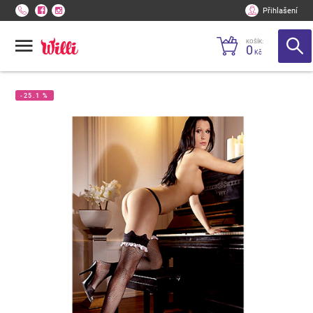
Přihlašení
KOŠÍK:
0
Kč
-25.1 %