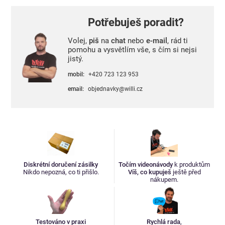
Potřebuješ poradit?
Volej,
piš
na
chat
nebo
e-mail
, rád ti
pomohu a vysvětlím vše, s čím si nejsi
jistý.
mobil:
+420 723 123 953
email:
objednavky@willi.cz
Diskrétní doručení zásilky
Točím videonávody
k produktům
Nikdo nepozná, co ti přišlo.
Víš, co kupuješ
ještě před
nákupem.
Testováno v praxi
Rychlá rada
,