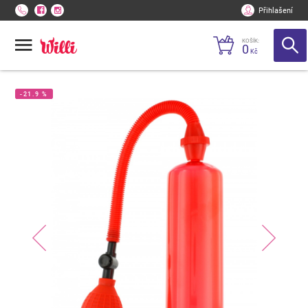
Přihlašení
KOŠÍK:
0
Kč
-21.9 %