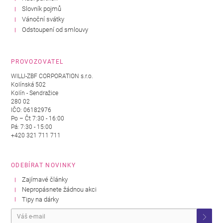
Slovník pojmů
Vánoční svátky
Odstoupení od smlouvy
PROVOZOVATEL
WILLI-ZBF CORPORATION s.r.o.
Kolínská 502
Kolín - Sendražice
280 02
IČO: 06182976
Po – Čt 7:30 - 16:00
Pá: 7:30 - 15:00
+420 321 711 711
ODEBÍRAT NOVINKY
Zajímavé články
Nepropásnete žádnou akci
Tipy na dárky