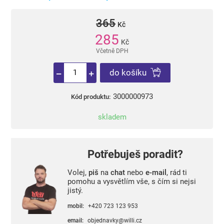
365
Kč
285
Kč
Včetně DPH
do košíku
3000000973
Kód produktu:
skladem
Potřebuješ poradit?
Volej,
piš
na
chat
nebo
e-mail
, rád ti
pomohu a vysvětlím vše, s čím si nejsi
jistý.
mobil:
+420 723 123 953
email:
objednavky@willi.cz