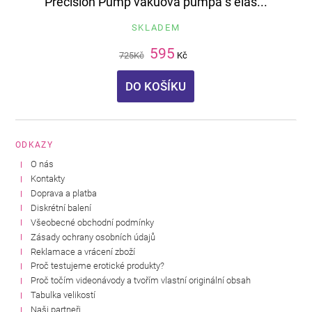
Precision Pump vakuová pumpa s elas...
SKLADEM
595
725
Kč
Kč
DO KOŠÍKU
ODKAZY
O nás
Kontakty
Doprava a platba
Diskrétní balení
Všeobecné obchodní podmínky
Zásady ochrany osobních údajů
Reklamace a vrácení zboží
Proč testujeme erotické produkty?
Proč točím videonávody a tvořím vlastní originální obsah
Tabulka velikostí
Naši partneři