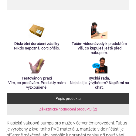
Diskrétní doručení zásilky
Točím videonávody
k produktům
Nikdo nepozná, co ti přišlo.
Víš, co kupuješ
ještě před
nákupem.
Testováno v praxi
Rychlá rada
,
Vím, co prodávám. Produkty mám
Nejsi si jistý výběrem?
Napiš mi na
vyzkoušené.
chat
.
Popis produktu
Zákaznické hodnocení produktu (2)
Klasická vakuová pumpa pro muže v červeném provedení. Tubus
je vyrobený z kvalitního PVC materiálu, manžeta v dolní části je
příjemně měkčená, aby nedošlo k poranění penisu při používání.