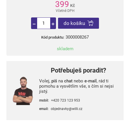
399
Kč
Včetně DPH
do košíku
3000008267
Kód produktu:
skladem
Potřebuješ poradit?
Volej,
piš
na
chat
nebo
e-mail
, rád ti
pomohu a vysvětlím vše, s čím si nejsi
jistý.
mobil:
+420 723 123 953
email:
objednavky@willi.cz