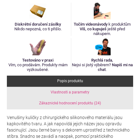
Diskrétní doručení zásilky
Točím videonávody
k produktům
Nikdo nepozná, co ti přišlo.
Víš, co kupuješ
ještě před
nákupem.
Testováno v praxi
Rychlá rada
,
Vím, co prodávám. Produkty mám
Nejsi si jistý výběrem?
Napiš mi na
vyzkoušené.
chat
.
Popis produktu
Vlastnosti a parametry
Zákaznické hodnocení produktu (24)
Venušiny kuličky z chirurgického silikonového materiálu jsou
kapkovitého tvaru. A jak napovídá jejich název jsou opravdu
fascinující. Jsou černé barvy s dekorem uprostřed z technického
stíbra. Snadno se zavádí a naopak, pomocí praktického