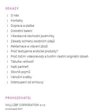
ODKAZY
O nás
Kontakty
Doprava a platba
Diskrétní balení
Všeobecné obchodní podmínky
Zásady ochrany osobních údajů
Reklamace a vrácení zboží
Proč testujeme erotické produkty?
Proč točím videonávody a tvořím vlastní originální obsah
Tabulka velikostí
Naši partneři
Slovník pojmů
Vánoční svátky
Odstoupení od smlouvy
PROVOZOVATEL
WILLI-ZBF CORPORATION s.r.o.
Kolínská 502