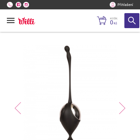
Přihlašení
KOŠÍK:
0
Kč