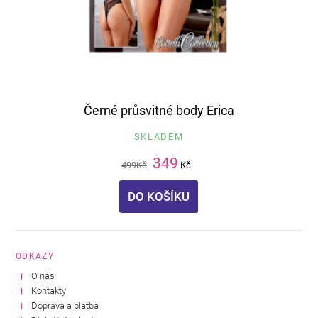
Černé průsvitné body Erica
SKLADEM
349
499
Kč
Kč
DO KOŠÍKU
ODKAZY
O nás
Kontakty
Doprava a platba