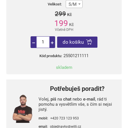
S/M
Velikost:
299
Kč
199
Kč
Včetně DPH
do košíku
25501211111
Kód produktu:
skladem
Potřebuješ poradit?
Volej,
piš
na
chat
nebo
e-mail
, rád ti
pomohu a vysvětlím vše, s čím si nejsi
jistý.
mobil:
+420 723 123 953
email:
objednavky@willi.cz