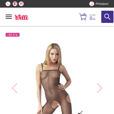
Přihlašení
KOŠÍK:
0
Kč
-33.4 %