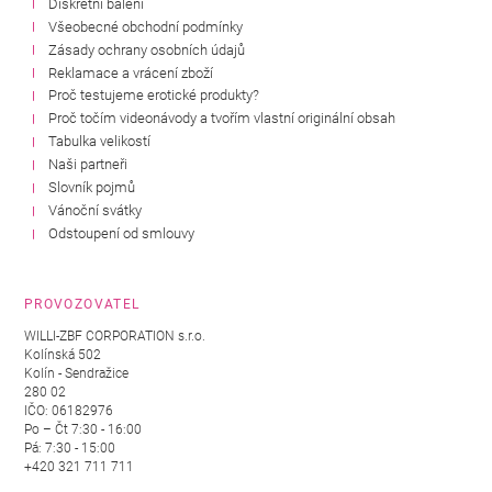
Diskrétní balení
Všeobecné obchodní podmínky
Zásady ochrany osobních údajů
Reklamace a vrácení zboží
Proč testujeme erotické produkty?
Proč točím videonávody a tvořím vlastní originální obsah
Tabulka velikostí
Naši partneři
Slovník pojmů
Vánoční svátky
Odstoupení od smlouvy
PROVOZOVATEL
WILLI-ZBF CORPORATION s.r.o.
Kolínská 502
Kolín - Sendražice
280 02
IČO: 06182976
Po – Čt 7:30 - 16:00
Pá: 7:30 - 15:00
+420 321 711 711