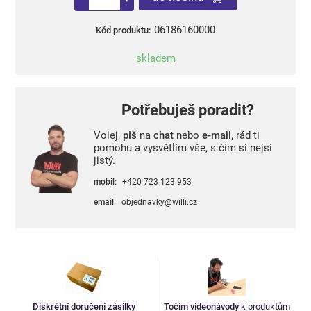
06186160000
Kód produktu:
skladem
Potřebuješ poradit?
Volej,
piš
na
chat
nebo
e-mail
, rád ti
pomohu a vysvětlím vše, s čím si nejsi
jistý.
mobil:
+420 723 123 953
email:
objednavky@willi.cz
Diskrétní doručení zásilky
Točím videonávody
k produktům