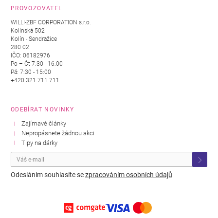
PROVOZOVATEL
WILLI-ZBF CORPORATION s.r.o.
Kolínská 502
Kolín - Sendražice
280 02
IČO: 06182976
Po – Čt 7:30 - 16:00
Pá: 7:30 - 15:00
+420 321 711 711
ODEBÍRAT NOVINKY
Zajímavé články
Nepropásnete žádnou akci
Tipy na dárky
Odesláním souhlasíte se
zpracováním osobních údajů