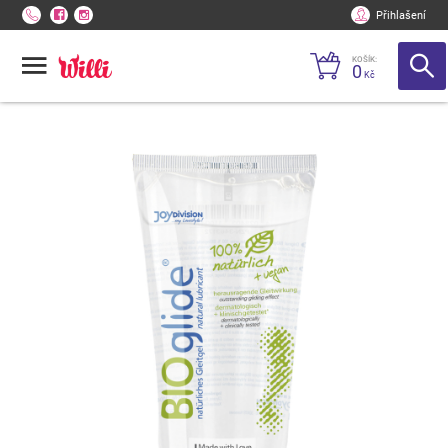
Přihlašení
KOŠÍK:
0
Kč