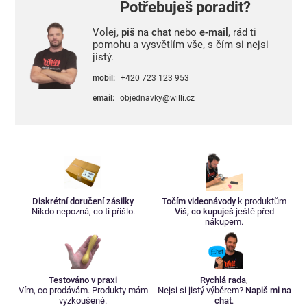
Potřebuješ poradit?
Volej,
piš
na
chat
nebo
e-mail
, rád ti
pomohu a vysvětlím vše, s čím si nejsi
jistý.
mobil:
+420 723 123 953
email:
objednavky@willi.cz
Diskrétní doručení zásilky
Točím videonávody
k produktům
Nikdo nepozná, co ti přišlo.
Víš, co kupuješ
ještě před
nákupem.
Testováno v praxi
Rychlá rada
,
Vím, co prodávám. Produkty mám
Nejsi si jistý výběrem?
Napiš mi na
vyzkoušené.
chat
.