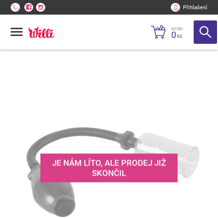
Přihlašení
KOŠÍK:
0
Kč