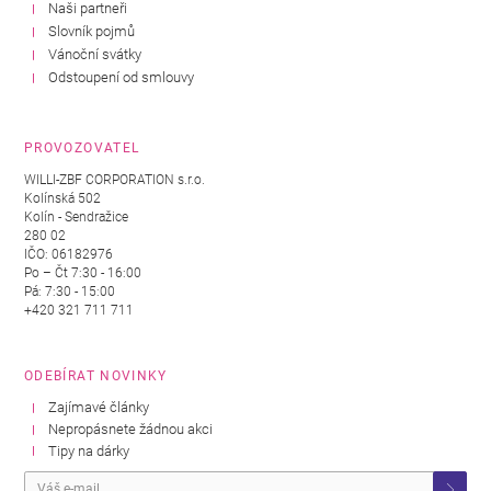
Naši partneři
Slovník pojmů
Vánoční svátky
Odstoupení od smlouvy
PROVOZOVATEL
WILLI-ZBF CORPORATION s.r.o.
Kolínská 502
Kolín - Sendražice
280 02
IČO: 06182976
Po – Čt 7:30 - 16:00
Pá: 7:30 - 15:00
+420 321 711 711
ODEBÍRAT NOVINKY
Zajímavé články
Nepropásnete žádnou akci
Tipy na dárky