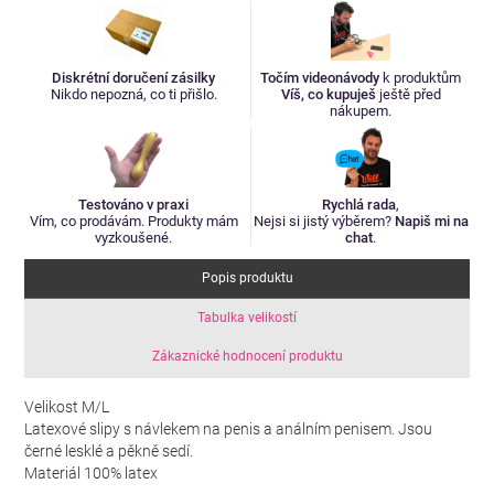
Diskrétní doručení zásilky
Točím videonávody
k produktům
Nikdo nepozná, co ti přišlo.
Víš, co kupuješ
ještě před
nákupem.
Testováno v praxi
Rychlá rada
,
Vím, co prodávám. Produkty mám
Nejsi si jistý výběrem?
Napiš mi na
vyzkoušené.
chat
.
Popis produktu
Tabulka velikostí
Zákaznické hodnocení produktu
Velikost M/L
Latexové slipy s návlekem na penis a análním penisem. Jsou
černé lesklé a pěkně sedí.
Materiál 100% latex