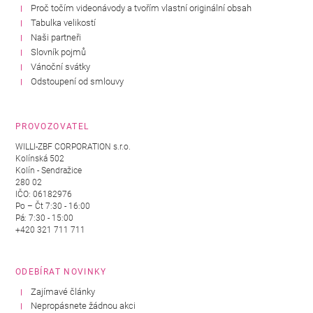
Proč točím videonávody a tvořím vlastní originální obsah
Tabulka velikostí
Naši partneři
Slovník pojmů
Vánoční svátky
Odstoupení od smlouvy
PROVOZOVATEL
WILLI-ZBF CORPORATION s.r.o.
Kolínská 502
Kolín - Sendražice
280 02
IČO: 06182976
Po – Čt 7:30 - 16:00
Pá: 7:30 - 15:00
+420 321 711 711
ODEBÍRAT NOVINKY
Zajímavé články
Nepropásnete žádnou akci