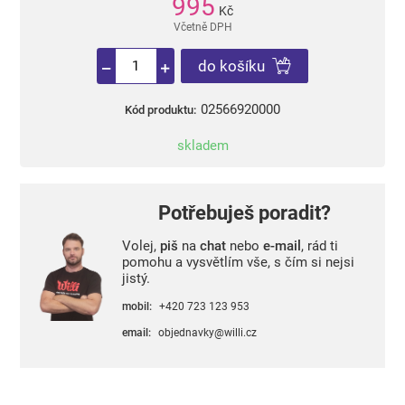
995
Kč
Včetně DPH
do košíku
02566920000
Kód produktu:
skladem
Potřebuješ poradit?
Volej,
piš
na
chat
nebo
e-mail
, rád ti
pomohu a vysvětlím vše, s čím si nejsi
jistý.
mobil:
+420 723 123 953
email:
objednavky@willi.cz