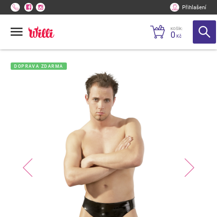
Přihlašení
KOŠÍK:
0
Kč
DOPRAVA ZDARMA