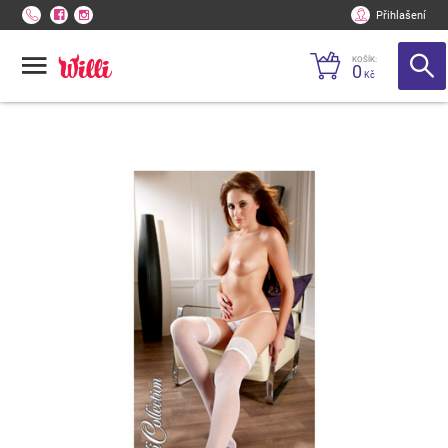
Přihlašení
KOŠÍK:
0
Kč