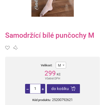
Samodržící bílé punčochy M
M
Velikost:
299
Kč
Včetně DPH
do košíku
25200792621
Kód produktu: