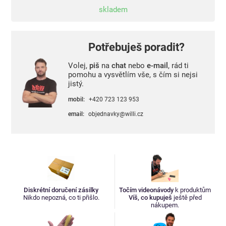
skladem
Potřebuješ poradit?
Volej,
piš
na
chat
nebo
e-mail
, rád ti
pomohu a vysvětlím vše, s čím si nejsi
jistý.
mobil:
+420 723 123 953
email:
objednavky@willi.cz
Diskrétní doručení zásilky
Točím videonávody
k produktům
Nikdo nepozná, co ti přišlo.
Víš, co kupuješ
ještě před
nákupem.