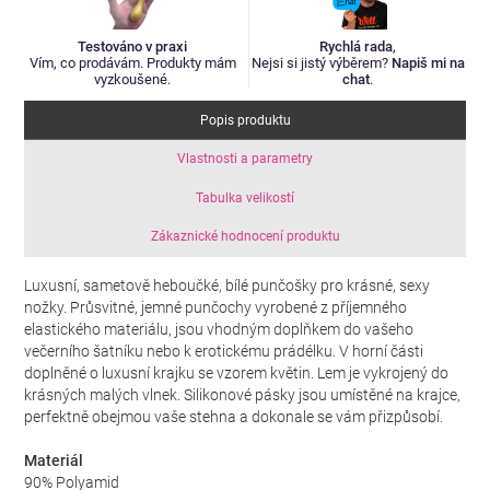
Testováno v praxi
Rychlá rada
,
Vím, co prodávám. Produkty mám
Nejsi si jistý výběrem?
Napiš mi na
vyzkoušené.
chat
.
Popis produktu
Vlastnosti a parametry
Tabulka velikostí
Zákaznické hodnocení produktu
Luxusní, sametově heboučké, bílé punčošky pro krásné, sexy
nožky. Průsvitné, jemné punčochy vyrobené z příjemného
elastického materiálu, jsou vhodným doplňkem do vašeho
večerního šatníku nebo k erotickému prádélku. V horní části
doplněné o luxusní krajku se vzorem květin. Lem je vykrojený do
krásných malých vlnek. Silikonové pásky jsou umístěné na krajce,
perfektně obejmou vaše stehna a dokonale se vám přizpůsobí.
Materiál
90% Polyamid