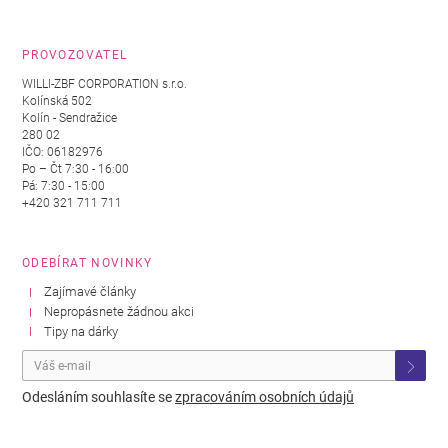
PROVOZOVATEL
WILLI-ZBF CORPORATION s.r.o.
Kolínská 502
Kolín - Sendražice
280 02
IČO: 06182976
Po – Čt 7:30 - 16:00
Pá: 7:30 - 15:00
+420 321 711 711
ODEBÍRAT NOVINKY
Zajímavé články
Nepropásnete žádnou akci
Tipy na dárky
Odesláním souhlasíte se
zpracováním osobních údajů