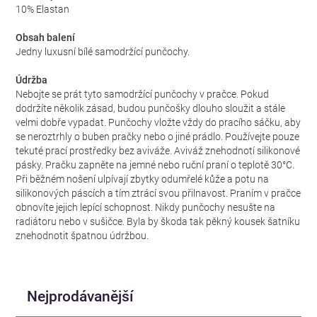
10% Elastan
Obsah balení
Jedny luxusní bílé samodržící punčochy.
Údržba
Nebojte se prát tyto samodržící punčochy v pračce. Pokud
dodržíte několik zásad, budou punčošky dlouho sloužit a stále
velmi dobře vypadat. Punčochy vložte vždy do pracího sáčku, aby
se neroztrhly o buben pračky nebo o jiné prádlo. Používejte pouze
tekuté prací prostředky bez aviváže. Aviváž znehodnotí silikonové
pásky. Pračku zapněte na jemné nebo ruční praní o teplotě 30°C.
Při běžném nošení ulpívají zbytky odumřelé kůže a potu na
silikonových páscích a tím ztrácí svou přilnavost. Praním v pračce
obnovíte jejich lepící schopnost. Nikdy punčochy nesušte na
radiátoru nebo v sušičce. Byla by škoda tak pěkný kousek šatníku
znehodnotit špatnou údržbou.
Nejprodávanější