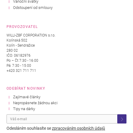
Vánoční svátky
Odstoupení od smlouvy
PROVOZOVATEL
WILLI-ZBF CORPORATION s.r.o.
Kolínská 502
Kolín - Sendražice
280 02
IČO: 06182976
Po – Čt 7:30 - 16:00
Pá: 7:30 - 15:00
+420 321 711 711
ODEBÍRAT NOVINKY
Zajímavé články
Nepropásnete žádnou akci
Tipy na dárky
Odesláním souhlasíte se
zpracováním osobních údajů