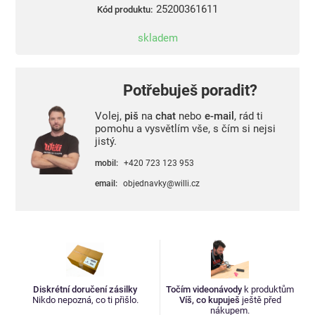
25200361611
Kód produktu:
skladem
Potřebuješ poradit?
Volej,
piš
na
chat
nebo
e-mail
, rád ti
pomohu a vysvětlím vše, s čím si nejsi
jistý.
mobil:
+420 723 123 953
email:
objednavky@willi.cz
Diskrétní doručení zásilky
Točím videonávody
k produktům
Nikdo nepozná, co ti přišlo.
Víš, co kupuješ
ještě před
nákupem.