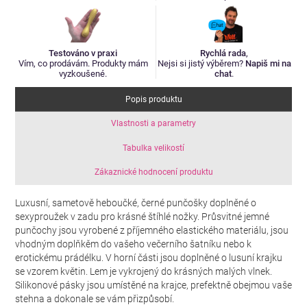
Testováno v praxi
Rychlá rada
,
Vím, co prodávám. Produkty mám
Nejsi si jistý výběrem?
Napiš mi na
vyzkoušené.
chat
.
Popis produktu
Vlastnosti a parametry
Tabulka velikostí
Zákaznické hodnocení produktu
Luxusní, sametově heboučké, černé punčošky doplněné o
sexyproužek v zadu pro krásné štíhlé nožky. Průsvitné jemné
punčochy jsou vyrobené z příjemného elastického materiálu, jsou
vhodným doplňkěm do vašeho večerního šatníku nebo k
erotickému prádélku. V horní části jsou doplněné o lusuní krajku
se vzorem květin. Lem je vykrojený do krásných malých vlnek.
Silikonové pásky jsou umístěné na krajce, prefektně obejmou vaše
stehna a dokonale se vám přizpůsobí.