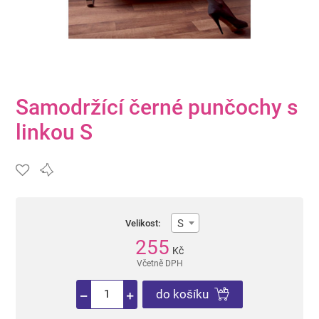
Samodržící černé punčochy s
linkou S
S
Velikost:
255
Kč
Včetně DPH
do košíku