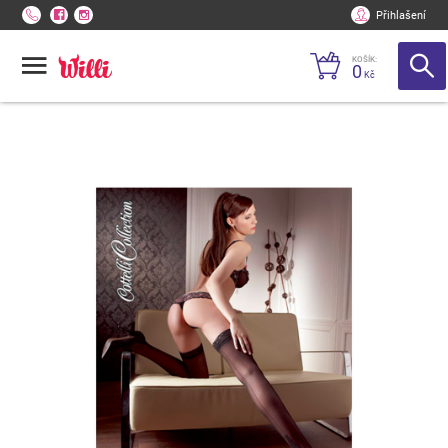
Přihlašení
KOŠÍK:
0
Kč