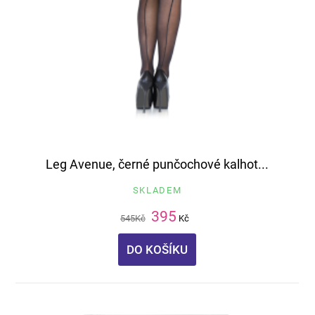
Leg Avenue, černé punčochové kalhot...
SKLADEM
395
545
Kč
Kč
DO KOŠÍKU