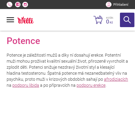
Přihlašení
KOŠÍK:
0
Kč
Potence
Potence je záležitostí mužů a díky ní dosahují erekce. Potentní
muži mohou prožívat kvalitní sexuální život, přirozeně vyvrcholit a
zplodit děti. Potenci snižuje nezdravý životní styl a klesající
hladina testosteronu. Špatná potence má nezanedbatelný vliv na
psychiku, proto muži v krizových obdobích sahají po
afrodiziacích
na
podporu libida
a po přípravcích na
podporu erekce
.