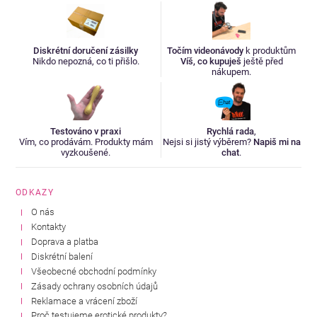
Diskrétní doručení zásilky
Točím videonávody
k produktům
Nikdo nepozná, co ti přišlo.
Víš, co kupuješ
ještě před
nákupem.
Testováno v praxi
Rychlá rada
,
Vím, co prodávám. Produkty mám
Nejsi si jistý výběrem?
Napiš mi na
vyzkoušené.
chat
.
ODKAZY
O nás
Kontakty
Doprava a platba
Diskrétní balení
Všeobecné obchodní podmínky
Zásady ochrany osobních údajů
Reklamace a vrácení zboží
Proč testujeme erotické produkty?