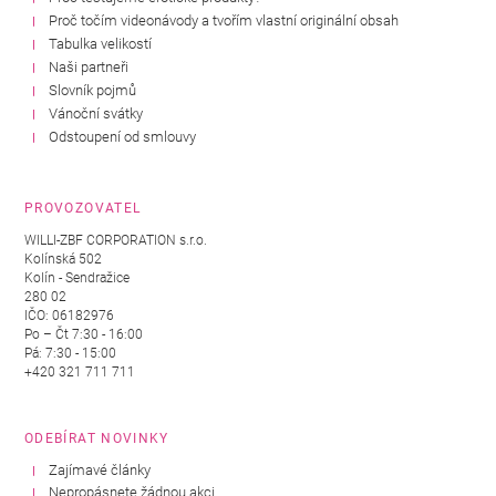
Proč točím videonávody a tvořím vlastní originální obsah
Tabulka velikostí
Naši partneři
Slovník pojmů
Vánoční svátky
Odstoupení od smlouvy
PROVOZOVATEL
WILLI-ZBF CORPORATION s.r.o.
Kolínská 502
Kolín - Sendražice
280 02
IČO: 06182976
Po – Čt 7:30 - 16:00
Pá: 7:30 - 15:00
+420 321 711 711
ODEBÍRAT NOVINKY
Zajímavé články
Nepropásnete žádnou akci