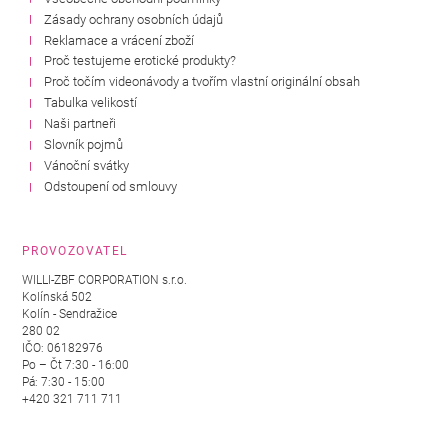
Zásady ochrany osobních údajů
Reklamace a vrácení zboží
Proč testujeme erotické produkty?
Proč točím videonávody a tvořím vlastní originální obsah
Tabulka velikostí
Naši partneři
Slovník pojmů
Vánoční svátky
Odstoupení od smlouvy
PROVOZOVATEL
WILLI-ZBF CORPORATION s.r.o.
Kolínská 502
Kolín - Sendražice
280 02
IČO: 06182976
Po – Čt 7:30 - 16:00
Pá: 7:30 - 15:00
+420 321 711 711