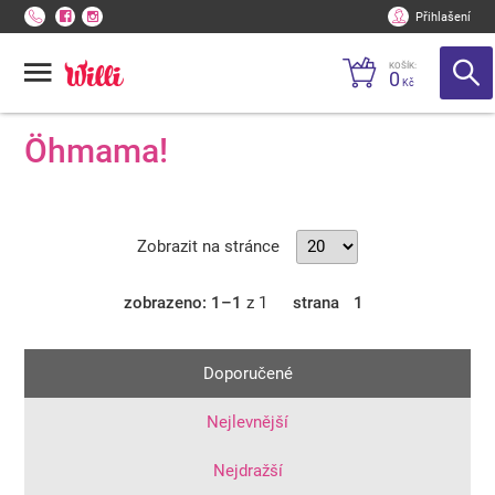
Přihlašení
KOŠÍK:
0
Kč
Öhmama!
Zobrazit na stránce
zobrazeno: 1–1
z 1
strana
1
Doporučené
Nejlevnější
Nejdražší