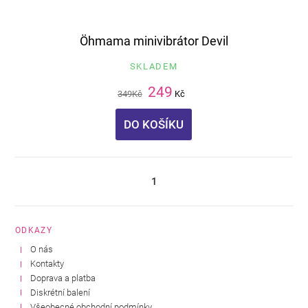
Öhmama minivibrátor Devil
SKLADEM
249
349
Kč
Kč
DO KOŠÍKU
1
ODKAZY
O nás
Kontakty
Doprava a platba
Diskrétní balení
Všeobecné obchodní podmínky