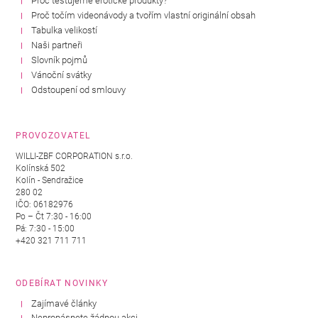
Proč testujeme erotické produkty?
Proč točím videonávody a tvořím vlastní originální obsah
Tabulka velikostí
Naši partneři
Slovník pojmů
Vánoční svátky
Odstoupení od smlouvy
PROVOZOVATEL
WILLI-ZBF CORPORATION s.r.o.
Kolínská 502
Kolín - Sendražice
280 02
IČO: 06182976
Po – Čt 7:30 - 16:00
Pá: 7:30 - 15:00
+420 321 711 711
ODEBÍRAT NOVINKY
Zajímavé články
Nepropásnete žádnou akci