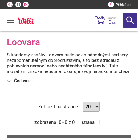
Přihlašení
KOŠÍK:
0
Kč
Loovara
S kondomy značky
Loovara
bude sex s náhodnými partnery
nezapomenutelným dobrodružstvím, a to
bez strachu z
pohlavních nemocí nebo nechtěného těhotenství
. Tato
inovativní značka neustále rozšiřuje svoji nabídku a přichází
jak s kondomy všech velikostí, tak například i s
kondomy
Číst více....
pro ženy
. V jejím sortimentu nechybí
klasické kondomy
,
slim a wide kondomy a dokonce ani extra slabé pro
intenzivní sexuální prožitek. Pro kluzký a vzrušující průběh
přináší značka Loovara
lubrikanty
pro různé sexuální
praktiky. Jízda na sucho se tak stane minulostí. S
Zobrazit na stránce
masážními oleji
na tělo a intimní partie při předehře se
každý dostane do správné nálady
a připraví se na vzrušující
cestu plnou prožitků.
zobrazeno: 0–0
z 0
strana
1