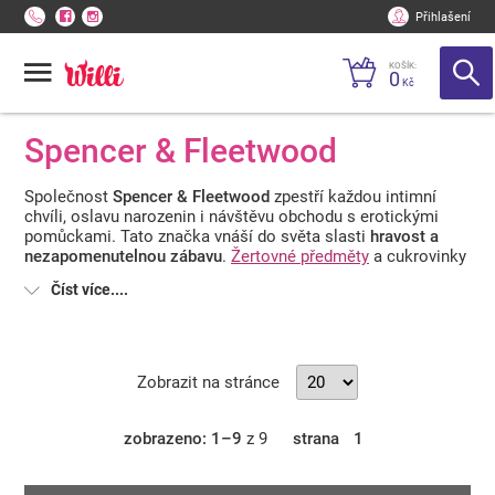
Přihlašení
KOŠÍK:
0
Kč
Spencer & Fleetwood
Společnost
Spencer & Fleetwood
zpestří každou intimní
chvíli, oslavu narozenin i návštěvu obchodu s erotickými
pomůckami. Tato značka vnáší do světa slasti
hravost a
nezapomenutelnou zábavu
.
Žertovné předměty
a cukrovinky
vyrábí ve tvaru intimních partií, které pobaví a rozproudí
Číst více....
atmosféru. Rozveselte hosty nebo svého miláčka želé
bonbony ve tvaru
kondomů, bonbony ve tvaru spermií,
lízátky ve tvaru penisů nebo sexy odlitky z čokolády
. Značka
Spencer & Fleetwood vytváří ty nejzábavnější výrobky, které
oživí stereotypní sex. Nevyrábí jen sladké překvapení, ale
Zobrazit na stránce
také vzrušující
Candy spodní prádlo, sladké krémy pro body
painting, jedlé nálepky na bradavky a nezbedné antistresové
hračky
.
zobrazeno: 1–9
z 9
strana
1