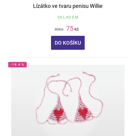
Lízátko ve tvaru penisu Willie
SKLADEM
75
89
Kč
Kč
DO KOŠÍKU
-18.4 %