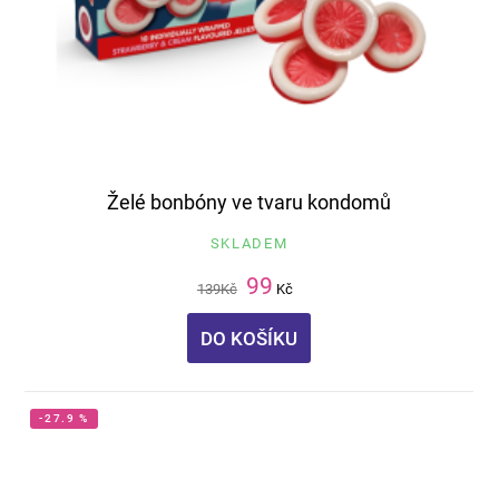
Želé bonbóny ve tvaru kondomů
SKLADEM
99
139
Kč
Kč
DO KOŠÍKU
-27.9 %