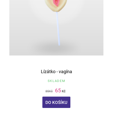
Lízátko - vagína
SKLADEM
65
85
Kč
Kč
DO KOŠÍKU