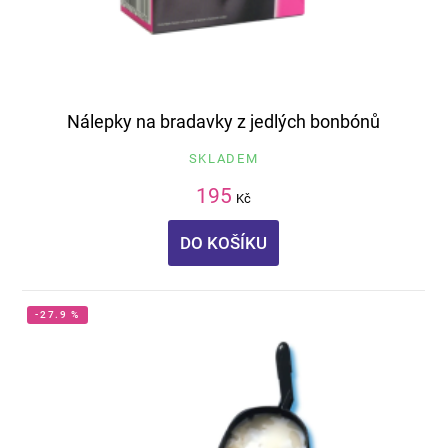
Nálepky na bradavky z jedlých bonbónů
SKLADEM
195
Kč
DO KOŠÍKU
-27.9 %