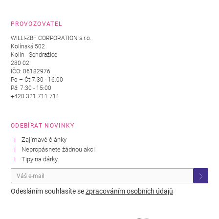
PROVOZOVATEL
WILLI-ZBF CORPORATION s.r.o.
Kolínská 502
Kolín - Sendražice
280 02
IČO: 06182976
Po – Čt 7:30 - 16:00
Pá: 7:30 - 15:00
+420 321 711 711
ODEBÍRAT NOVINKY
Zajímavé články
Nepropásnete žádnou akci
Tipy na dárky
Odesláním souhlasíte se
zpracováním osobních údajů