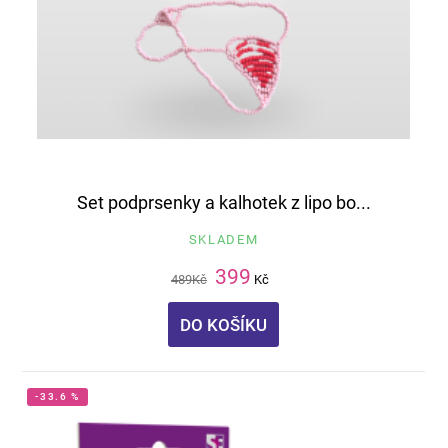
Set podprsenky a kalhotek z lipo bo...
SKLADEM
399
489
Kč
Kč
DO KOŠÍKU
-33.6 %