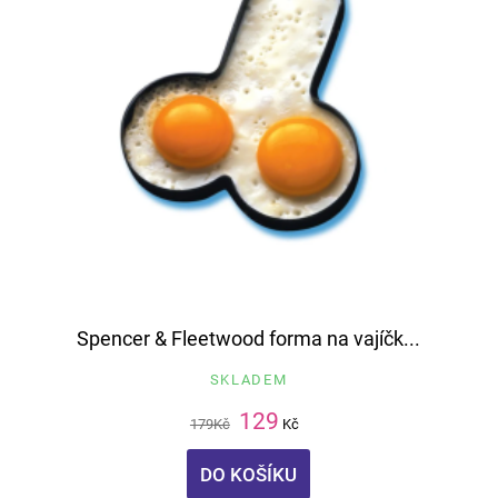
Spencer & Fleetwood forma na vajíčk...
SKLADEM
129
179
Kč
Kč
DO KOŠÍKU