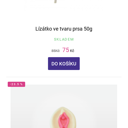
Lízátko ve tvaru prsa 50g
SKLADEM
75
85
Kč
Kč
DO KOŠÍKU
-23.5 %