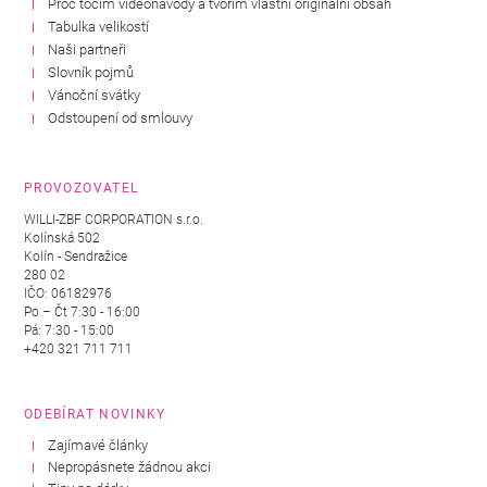
Proč točím videonávody a tvořím vlastní originální obsah
Tabulka velikostí
Naši partneři
Slovník pojmů
Vánoční svátky
Odstoupení od smlouvy
PROVOZOVATEL
WILLI-ZBF CORPORATION s.r.o.
Kolínská 502
Kolín - Sendražice
280 02
IČO: 06182976
Po – Čt 7:30 - 16:00
Pá: 7:30 - 15:00
+420 321 711 711
ODEBÍRAT NOVINKY
Zajímavé články
Nepropásnete žádnou akci