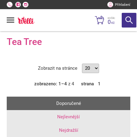
Přihlašení
KOŠÍK:
0
Kč
Tea Tree
Zobrazit na stránce
zobrazeno: 1–4
z 4
strana
1
Doporučené
Nejlevnější
Nejdražší