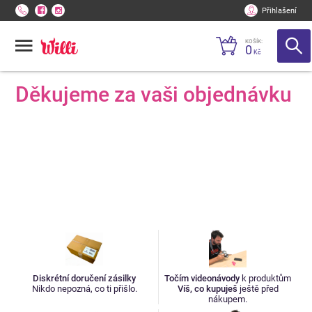
Přihlašení
KOŠÍK:
0
Kč
Děkujeme za vaši objednávku
Diskrétní doručení zásilky
Točím videonávody
k produktům
Nikdo nepozná, co ti přišlo.
Víš, co kupuješ
ještě před
nákupem.