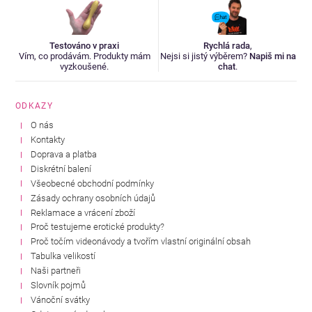
Testováno v praxi
Rychlá rada
,
Vím, co prodávám. Produkty mám
Nejsi si jistý výběrem?
Napiš mi na
vyzkoušené.
chat
.
ODKAZY
O nás
Kontakty
Doprava a platba
Diskrétní balení
Všeobecné obchodní podmínky
Zásady ochrany osobních údajů
Reklamace a vrácení zboží
Proč testujeme erotické produkty?
Proč točím videonávody a tvořím vlastní originální obsah
Tabulka velikostí
Naši partneři
Slovník pojmů
Vánoční svátky