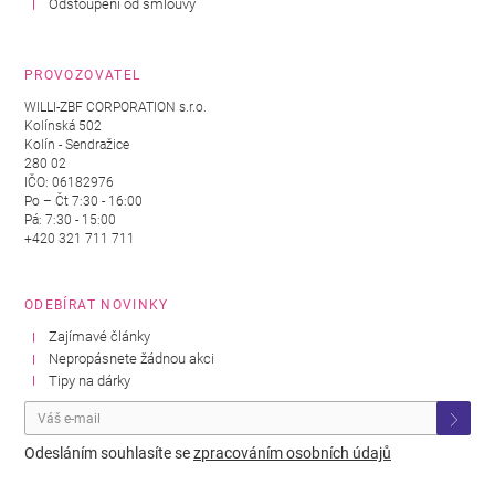
Odstoupení od smlouvy
PROVOZOVATEL
WILLI-ZBF CORPORATION s.r.o.
Kolínská 502
Kolín - Sendražice
280 02
IČO: 06182976
Po – Čt 7:30 - 16:00
Pá: 7:30 - 15:00
+420 321 711 711
ODEBÍRAT NOVINKY
Zajímavé články
Nepropásnete žádnou akci
Tipy na dárky
Odesláním souhlasíte se
zpracováním osobních údajů