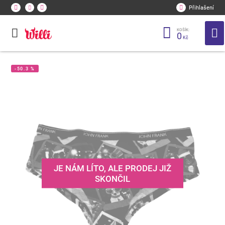
Přihlašení
KOŠÍK:
0
Kč
-50.3 %