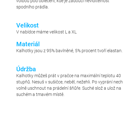
volbou pod oblečení, kde je žádoucí neviditelnost
spodního prádla.
Velikost
V nabídce máme velikost L a XL
Materiál
Kalhotky jsou z 95% bavlněné, 5% procent tvoří elastan.
Údržba
Kalhotky můžeš prát v pračce na maximální teplotu 40
stupňů. Nesuš v sušičce, neběl, nežehli. Po vyprání nech
volně uschnout na prádelní šňůře. Suché slož a ulož na
suchém a tmavém místě.