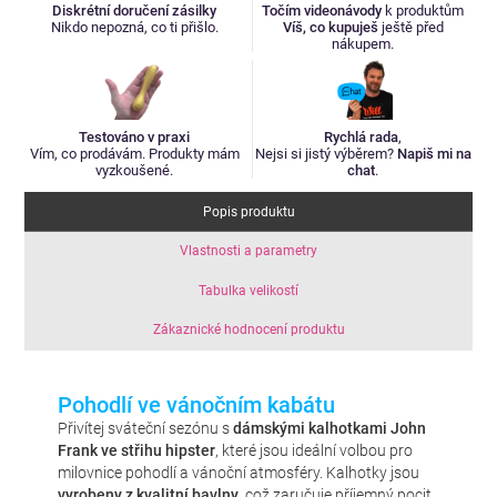
Diskrétní doručení zásilky
Točím videonávody
k produktům
Nikdo nepozná, co ti přišlo.
Víš, co kupuješ
ještě před
nákupem.
Testováno v praxi
Rychlá rada
,
Vím, co prodávám. Produkty mám
Nejsi si jistý výběrem?
Napiš mi na
vyzkoušené.
chat
.
Popis produktu
Vlastnosti a parametry
Tabulka velikostí
Zákaznické hodnocení produktu
Pohodlí ve vánočním kabátu
Přivítej sváteční sezónu s
dámskými kalhotkami John
Frank ve střihu hipster
, které jsou ideální volbou pro
milovnice pohodlí a vánoční atmosféry. Kalhotky jsou
vyrobeny z kvalitní bavlny
, což zaručuje příjemný pocit