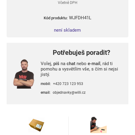
Včetně DPH
WJFDH41L
Kód produktu:
není skladem
Potřebuješ poradit?
Volej,
piš
na
chat
nebo
e-mail
, rád ti
pomohu a vysvětlím vše, s čím si nejsi
jistý.
mobil:
+420 723 123 953
email:
objednavky@willi.cz