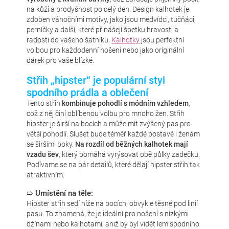
na kůži a prodyšnost po celý den. Design kalhotek je
zdoben vánočními motivy, jako jsou medvídci, tučňáci,
perníčky a další, které přinášejí špetku hravosti a
radosti do vašeho šatníku.
Kalhotky
jsou perfektní
volbou pro každodenní nošení nebo jako originální
dárek pro vaše blízké.
Střih „hipster“ je populární styl
spodního prádla a oblečení
Tento střih
kombinuje pohodlí s módním vzhledem
,
což z něj činí oblíbenou volbu pro mnoho žen. Střih
hipster je širší na bocích a může mít zvýšený pas pro
větší pohodlí. Slušet bude téměř každé postavě i ženám
se širšími boky.
Na rozdíl od běžných kalhotek mají
vzadu šev
, který pomáhá vyrýsovat obě půlky zadečku.
Podívame se na pár detailů, které dělají hipster střih tak
atraktivním.
➯ Umístění na těle:
Hipster střih sedí níže na bocích, obvykle těsně pod linií
pasu. To znamená, že je ideální pro nošení s nízkými
džínami nebo kalhotami, aniž by byl vidět lem spodního