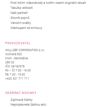
Proč točím videonávody a tvořím vlastní originální obsah
Tabulka velikostí
Naši partneři
Slovník pojmů
Vánoční svátky
Odstoupení od smlouvy
PROVOZOVATEL
WILLI-ZBF CORPORATION s.r.o.
Kolínská 502
Kolín - Sendražice
280 02
IČO: 06182976
Po – Čt 7:30 - 16:00
Pá: 7:30 - 15:00
+420 321 711 711
ODEBÍRAT NOVINKY
Zajímavé články
Nepropásnete žádnou akci