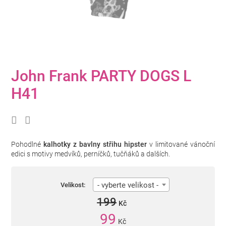
John Frank PARTY DOGS L
H41
Pohodlné
kalhotky z bavlny střihu hipster
v limitované vánoční
edici s motivy medvíků, perníčků, tučňáků a dalších.
- vyberte velikost -
Velikost:
199
Kč
99
Kč