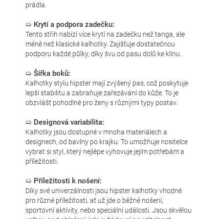
prádla.
➯ Krytí a podpora zadečku:
Tento střih nabízí více krytí na zadečku než tanga, ale
méně než klasické kalhotky. Zajišťuje dostatečnou
podporu každé půlky, díky švu od pasu dolů ke klínu.
➯ Šířka boků:
Kalhotky stylu hipster mají zvýšený pas, což poskytuje
lepší stabilitu a zabraňuje zařezávání do kůže. To je
obzvlášť pohodlné pro ženy s různými typy postav.
➯ Designová variabilita:
Kalhotky jsou dostupné v mnoha materiálech a
designech, od bavlny po krajku. To umožňuje nositelce
vybrat si styl, který nejlépe vyhovuje jejím potřebám a
příležitosti.
➯ Příležitosti k nošení:
Díky své univerzálnosti jsou hipster kalhotky vhodné
pro různé příležitosti, ať už jde o běžné nošení,
sportovní aktivity, nebo speciální události. Jsou skvělou