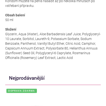
Kondom můžete na penis nasadit až po několika minutách po
vstřebaní přípravku.
Obsah balení
50 ml
Složení
Glycerin, Aqua (Water), Aloe Barbadensis Leaf Juice, Polyglyceryl-
10 Laurate, Sorbitol, Laureth-9, Potassium Sorbate, Sodium
Benzoate, Panthenol, Vanillyl Butyl Ether, Citric Acid, Camphor,
Capsicum Annuum Extract, Polysorbate 80, Helianthus Annuus
(Sunflower) Seed Oil, Polyglyceryl-6 Caprylate, Rosmarinus
Officinalis (Rosemary) Leaf Extract, Lactic Acid
Nejprodávanější
DOPRAVA ZDARMA