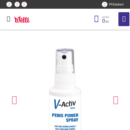
Přihlašení
KOŠÍK:
0
Kč