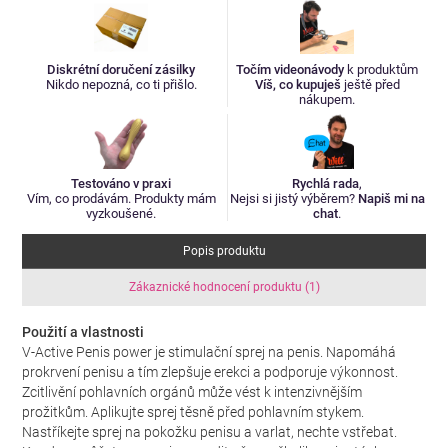
Diskrétní doručení zásilky
Točím videonávody
k produktům
Nikdo nepozná, co ti přišlo.
Víš, co kupuješ
ještě před
nákupem.
Testováno v praxi
Rychlá rada
,
Vím, co prodávám. Produkty mám
Nejsi si jistý výběrem?
Napiš mi na
vyzkoušené.
chat
.
Popis produktu
Zákaznické hodnocení produktu (1)
Použití a vlastnosti
V-Active Penis power je stimulační sprej na penis. Napomáhá
prokrvení penisu a tím zlepšuje erekci a podporuje výkonnost.
Zcitlivění pohlavních orgánů může vést k intenzivnějším
prožitkům. Aplikujte sprej těsně před pohlavním stykem.
Nastříkejte sprej na pokožku penisu a varlat, nechte vstřebat.