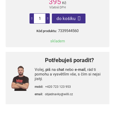
395
Kč
Včetně DPH
do košíku
7339544560
Kód produktu:
skladem
Potřebuješ poradit?
Volej,
piš
na
chat
nebo
e-mail
, rád ti
pomohu a vysvětlím vše, s čím si nejsi
jistý.
mobil:
+420 723 123 953
email:
objednavky@willi.cz