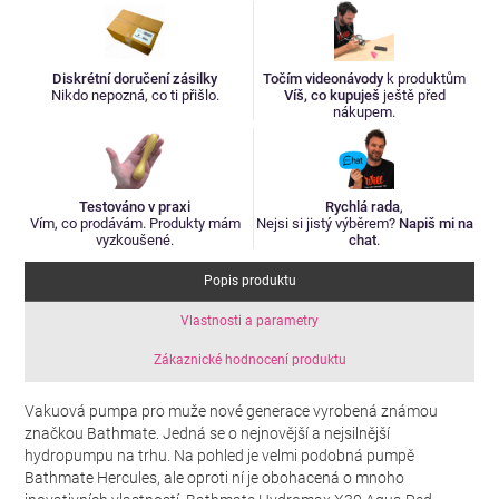
Diskrétní doručení zásilky
Točím videonávody
k produktům
Nikdo nepozná, co ti přišlo.
Víš, co kupuješ
ještě před
nákupem.
Testováno v praxi
Rychlá rada
,
Vím, co prodávám. Produkty mám
Nejsi si jistý výběrem?
Napiš mi na
vyzkoušené.
chat
.
Popis produktu
Vlastnosti a parametry
Zákaznické hodnocení produktu
Vakuová pumpa pro muže nové generace vyrobená známou
značkou Bathmate. Jedná se o nejnovější a nejsilnější
hydropumpu na trhu. Na pohled je velmi podobná pumpě
Bathmate Hercules, ale oproti ní je obohacená o mnoho