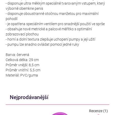
- disponuje ultra měkkým speciálně tvarovaným vstupem, který
výborně obemkne penis
- disponuje oboustranně otočnou manžetou pro maximální
pohodlí
- je opatřena speciálním ventilem pro snadnější použití ve sprše
- obsahuje nové metrické a palcové měřítko s optimální
zobrazovací plochou
- horní a dolní textura zlepšuje uchopení pumpy a její užití
- pumpu lze snadno ovládat pomocí jedné ruky
Barva: červená
Celková délka: 29 cm
Průměr vnější: 8,5 cm
Průměr vnitřní: 5,5 cm
Materiál: PVC/guma
Nejprodávanější
Recenze (1)