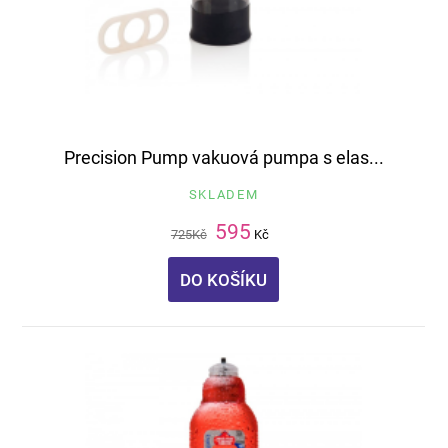
Precision Pump vakuová pumpa s elas...
SKLADEM
595
725
Kč
Kč
DO KOŠÍKU