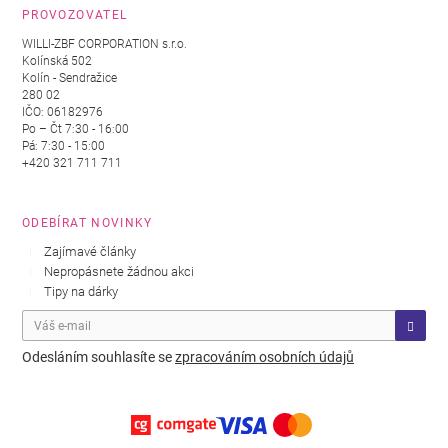
PROVOZOVATEL
WILLI-ZBF CORPORATION s.r.o.
Kolínská 502
Kolín - Sendražice
280 02
IČO: 06182976
Po – Čt 7:30 - 16:00
Pá: 7:30 - 15:00
+420 321 711 711
ODEBÍRAT NOVINKY
Zajímavé články
Nepropásnete žádnou akci
Tipy na dárky
Odesláním souhlasíte se
zpracováním osobních údajů