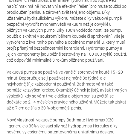
inovativních vlastností. Bathmate Hydromax X30 Aqua Red
nabízí maximálně inovativní a efektivní řešení pro muže toužící po
prodloužení penisu a zároveň zvětšení jeho objemu. Díky
úžasnému hydraulickému výkonu můžete díky vakuové pumpě
bezpečně vytvořit mnohem větší vakuum než je obvyklé u
běžných vakuových pump. Díky 100% voděodolnosti lze pumpu
použít diskrétně v soukromí během koupele či sprchování. Vše je
vytvořeno z kvalitního pevného a odolného materiálu, který musí
projít přísnými bezpečnostmíni kontrolami. Hydromax pumpy a
jejich komponenty jsou běžně testovány na 100 000 cyklů použití,
což odpovídá minimálně 3 rokům běžného používání.
Vakuová pumpa se používá ve vaně či sprchovém koutě 15 - 20
minut. Doporučuje se ji používat nejméně 3x týdně, ale
nejvhodnější je každodenní používání. Bathmate vám také
pomůže ke zvýšení erekce. Okamžitý účinek je jistý, avšak trvalých
výsledků, kdy se vám trvale délka a objem penisu zvětší, se
dočkáte po 2 - 4 měsících pravidelného užívání. Můžete tak získat
až o 7 cm delší a o 30 % objemnější penis.
Nové vlastnosti vakuové pumpy Bathmate Hydromax X30:
- generuje o 35% více sací síly než hydropumpa Hercules díky
novému vylepšenému patentovanému unikátnímu designu