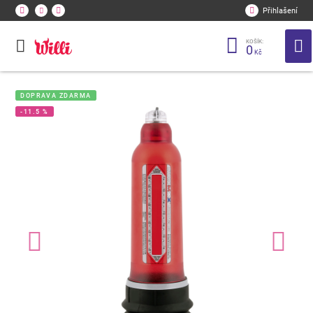
Přihlašení
KOŠÍK:
0
Kč
DOPRAVA ZDARMA
-11.5 %