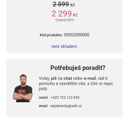
2 599
Kč
2 299
Kč
Včetně DPH
05052000000
Kód produktu:
není skladem
Potřebuješ poradit?
Volej,
piš
na
chat
nebo
e-mail
, rád ti
pomohu a vysvětlím vše, s čím si nejsi
jistý.
mobil:
+420 723 123 953
email:
objednavky@willi.cz