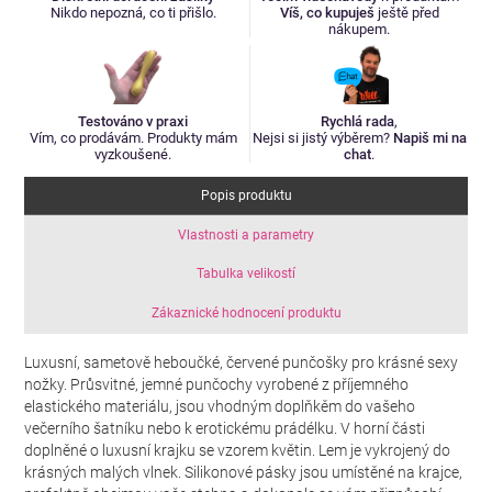
Nikdo nepozná, co ti přišlo.
Víš, co kupuješ
ještě před
nákupem.
Testováno v praxi
Rychlá rada
,
Vím, co prodávám. Produkty mám
Nejsi si jistý výběrem?
Napiš mi na
vyzkoušené.
chat
.
Popis produktu
Vlastnosti a parametry
Tabulka velikostí
Zákaznické hodnocení produktu
Luxusní, sametově heboučké, červené punčošky pro krásné sexy
nožky. Průsvitné, jemné punčochy vyrobené z příjemného
elastického materiálu, jsou vhodným doplňkěm do vašeho
večerního šatníku nebo k erotickému prádélku. V horní části
doplněné o luxusní krajku se vzorem květin. Lem je vykrojený do
krásných malých vlnek. Silikonové pásky jsou umístěné na krajce,