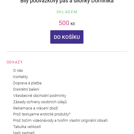
Bílý podvazkový pás a silonky Dominika
SKLADEM
500
Kč
DO KOŠÍKU
ODKAZY
O nás
Kontakty
Doprava a platba
Diskrétní balení
Všeobecné obchodní podmínky
Zásady ochrany osobních údajů
Reklamace a vrácení zboží
Proč testujeme erotické produkty?
Proč točím videonávody a tvořím vlastní originální obsah
Tabulka velikostí
Naši partneři