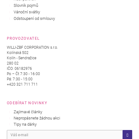
Slovník pojmů
Vánoční svátky
Odstoupení od smlouvy
PROVOZOVATEL
WILLI-ZBF CORPORATION s.r.o.
Kolínská 502
Kolín - Sendražice
280 02
IČO: 06182976
Po – Čt 7:30 - 16:00
Pá: 7:30 - 15:00
+420 321 711 711
ODEBÍRAT NOVINKY
Zajímavé články
Nepropásnete žádnou akci
Tipy na dárky