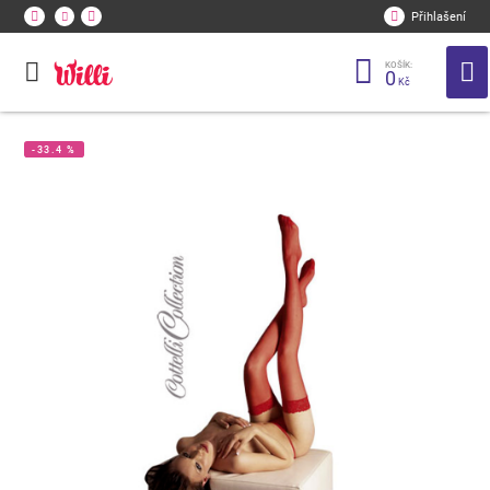
Přihlašení
KOŠÍK:
0
Kč
-33.4 %