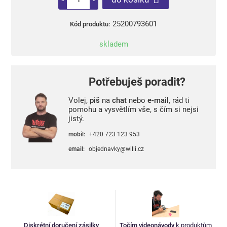
25200793601
Kód produktu:
skladem
Potřebuješ poradit?
Volej,
piš
na
chat
nebo
e-mail
, rád ti
pomohu a vysvětlím vše, s čím si nejsi
jistý.
mobil:
+420 723 123 953
email:
objednavky@willi.cz
Diskrétní doručení zásilky
Točím videonávody
k produktům