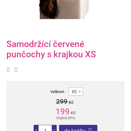
Samodržící červené
punčochy s krajkou XS
XS
Velikost:
299
Kč
199
Kč
Včetně DPH
do košíku