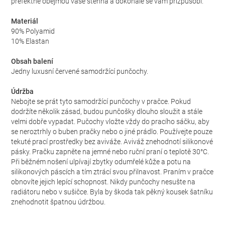
prefektně obejmou vaše stehna a dokonale se vám přizpůsobí.
Materiál
90% Polyamid
10% Elastan
Obsah balení
Jedny luxusní červené samodržící punčochy.
Údržba
Nebojte se prát tyto samodržící punčochy v pračce. Pokud
dodržíte několik zásad, budou punčošky dlouho sloužit a stále
velmi dobře vypadat. Pučochy vložte vždy do pracího sáčku, aby
se neroztrhly o buben pračky nebo o jiné prádlo. Používejte pouze
tekuté prací prostředky bez aviváže. Aviváž znehodnotí silikonové
pásky. Pračku zapněte na jemné nebo ruční praní o teplotě 30°C.
Při běžném nošení ulpívají zbytky odumřelé kůže a potu na
silikonových páscích a tím ztrácí svou přilnavost. Praním v pračce
obnovíte jejich lepící schopnost. Nikdy punčochy nesušte na
radiátoru nebo v sušičce. Byla by škoda tak pěkný kousek šatníku
znehodnotit špatnou údržbou.