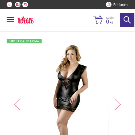
Přihlašení
KOŠÍK:
0
Kč
DOPRAVA ZDARMA