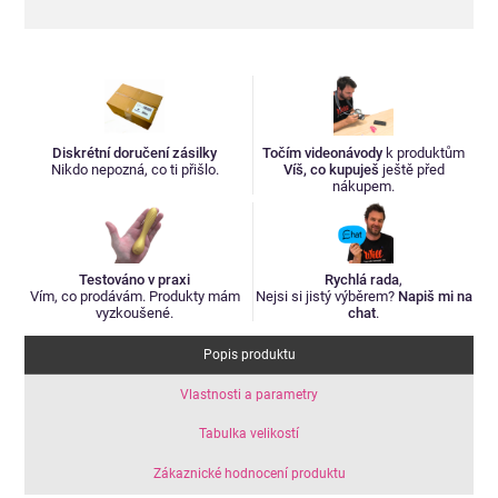
Diskrétní doručení zásilky
Točím videonávody
k produktům
Nikdo nepozná, co ti přišlo.
Víš, co kupuješ
ještě před
nákupem.
Testováno v praxi
Rychlá rada
,
Vím, co prodávám. Produkty mám
Nejsi si jistý výběrem?
Napiš mi na
vyzkoušené.
chat
.
Popis produktu
Vlastnosti a parametry
Tabulka velikostí
Zákaznické hodnocení produktu