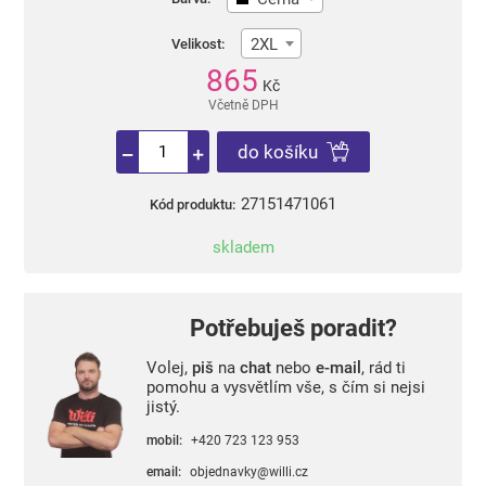
2XL
Velikost:
865
Kč
Včetně DPH
do košíku
27151471061
Kód produktu:
skladem
Potřebuješ poradit?
Volej,
piš
na
chat
nebo
e-mail
, rád ti
pomohu a vysvětlím vše, s čím si nejsi
jistý.
mobil:
+420 723 123 953
email:
objednavky@willi.cz