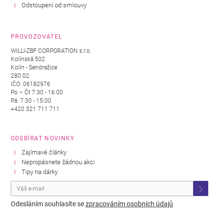
Odstoupení od smlouvy
PROVOZOVATEL
WILLI-ZBF CORPORATION s.r.o.
Kolínská 502
Kolín - Sendražice
280 02
IČO: 06182976
Po – Čt 7:30 - 16:00
Pá: 7:30 - 15:00
+420 321 711 711
ODEBÍRAT NOVINKY
Zajímavé články
Nepropásnete žádnou akci
Tipy na dárky
Odesláním souhlasíte se
zpracováním osobních údajů