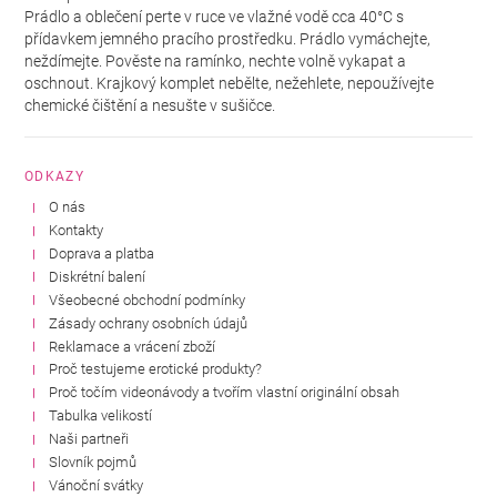
Prádlo a oblečení perte v ruce ve vlažné vodě cca 40°C s
přídavkem jemného pracího prostředku. Prádlo vymáchejte,
neždímejte. Pověste na ramínko, nechte volně vykapat a
oschnout. Krajkový komplet nebělte, nežehlete, nepoužívejte
chemické čištění a nesušte v sušičce.
ODKAZY
O nás
Kontakty
Doprava a platba
Diskrétní balení
Všeobecné obchodní podmínky
Zásady ochrany osobních údajů
Reklamace a vrácení zboží
Proč testujeme erotické produkty?
Proč točím videonávody a tvořím vlastní originální obsah
Tabulka velikostí
Naši partneři
Slovník pojmů
Vánoční svátky