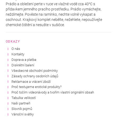
Prádlo a oblečení perte v ruce ve vlažné vodě cca 40°C s
přídavkem jemného pracího prostředku. Prádlo vymáchejte,
neždímejte. Pověste na ramínko, nechte volně vykapat a
oschnout. Krajkový komplet nebělte, nežehlete, nepoužívejte
chemické čištění a nesušte v sušičce.
ODKAZY
O nás
Kontakty
Doprava a platba
Diskrétní balení
Všeobecné obchodní podmínky
Zásady ochrany osobních údajů
Reklamace a vrácení zboží
Proč testujeme erotické produkty?
Proč točím videonávody a tvořím vlastní originální obsah
Tabulka velikostí
Naši partneři
Slovník pojmů
Vánoční svátky