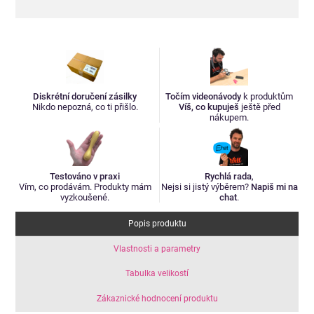
Diskrétní doručení zásilky
Točím videonávody
k produktům
Nikdo nepozná, co ti přišlo.
Víš, co kupuješ
ještě před
nákupem.
Testováno v praxi
Rychlá rada
,
Vím, co prodávám. Produkty mám
Nejsi si jistý výběrem?
Napiš mi na
vyzkoušené.
chat
.
Popis produktu
Vlastnosti a parametry
Tabulka velikostí
Zákaznické hodnocení produktu