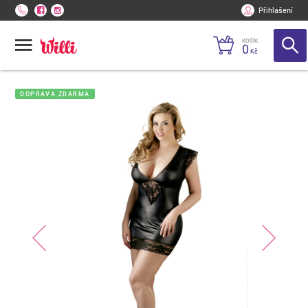
Přihlašení
KOŠÍK:
0
Kč
DOPRAVA ZDARMA