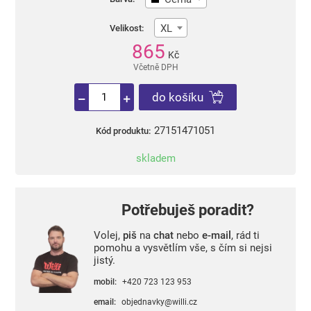
XL
Velikost:
865
Kč
Včetně DPH
do košíku
27151471051
Kód produktu:
skladem
Potřebuješ poradit?
Volej,
piš
na
chat
nebo
e-mail
, rád ti
pomohu a vysvětlím vše, s čím si nejsi
jistý.
mobil:
+420 723 123 953
email:
objednavky@willi.cz