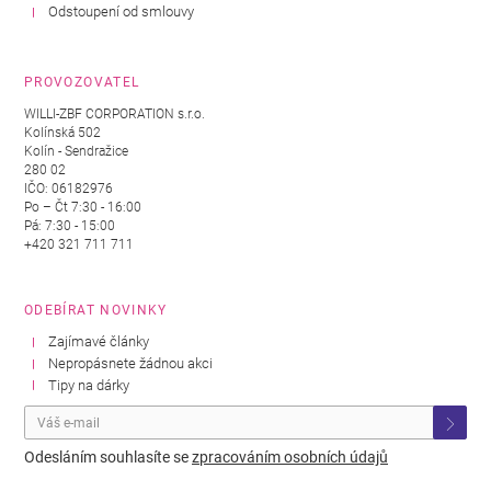
Odstoupení od smlouvy
PROVOZOVATEL
WILLI-ZBF CORPORATION s.r.o.
Kolínská 502
Kolín - Sendražice
280 02
IČO: 06182976
Po – Čt 7:30 - 16:00
Pá: 7:30 - 15:00
+420 321 711 711
ODEBÍRAT NOVINKY
Zajímavé články
Nepropásnete žádnou akci
Tipy na dárky
Odesláním souhlasíte se
zpracováním osobních údajů