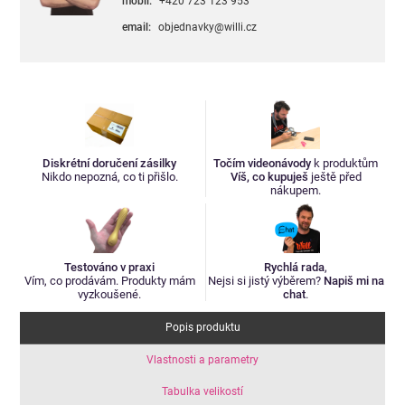
mobil:
+420 723 123 953
email:
objednavky@willi.cz
Diskrétní doručení zásilky
Točím videonávody
k produktům
Nikdo nepozná, co ti přišlo.
Víš, co kupuješ
ještě před
nákupem.
Testováno v praxi
Rychlá rada
,
Vím, co prodávám. Produkty mám
Nejsi si jistý výběrem?
Napiš mi na
vyzkoušené.
chat
.
Popis produktu
Vlastnosti a parametry
Tabulka velikostí