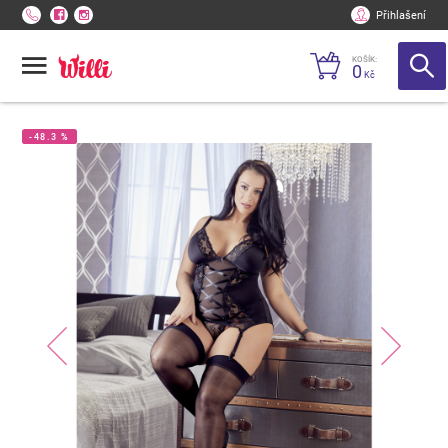
Přihlašení
KOŠÍK:
0
Kč
-48.3 %