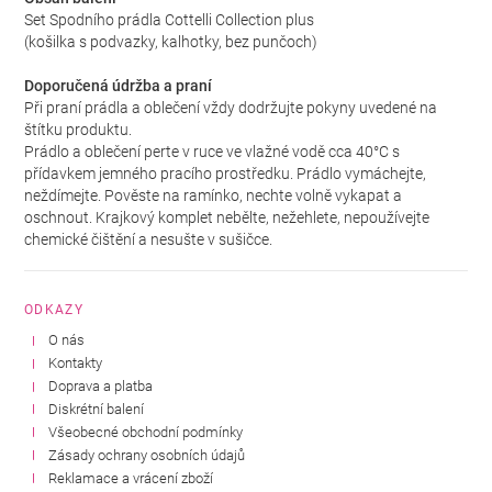
Set Spodního prádla Cottelli Collection plus
(košilka s podvazky, kalhotky, bez punčoch)
Doporučená údržba a praní
Při praní prádla a oblečení vždy dodržujte pokyny uvedené na
štítku produktu.
Prádlo a oblečení perte v ruce ve vlažné vodě cca 40°C s
přídavkem jemného pracího prostředku. Prádlo vymáchejte,
neždímejte. Pověste na ramínko, nechte volně vykapat a
oschnout. Krajkový komplet nebělte, nežehlete, nepoužívejte
chemické čištění a nesušte v sušičce.
ODKAZY
O nás
Kontakty
Doprava a platba
Diskrétní balení
Všeobecné obchodní podmínky
Zásady ochrany osobních údajů
Reklamace a vrácení zboží