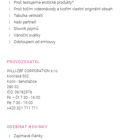
Proč testujeme erotické produkty?
Proč točím videonávody a tvořím vlastní originální obsah
Tabulka velikostí
Naši partneři
Slovník pojmů
Vánoční svátky
Odstoupení od smlouvy
PROVOZOVATEL
WILLI-ZBF CORPORATION s.r.o.
Kolínská 502
Kolín - Sendražice
280 02
IČO: 06182976
Po – Čt 7:30 - 16:00
Pá: 7:30 - 15:00
+420 321 711 711
ODEBÍRAT NOVINKY
Zajímavé články