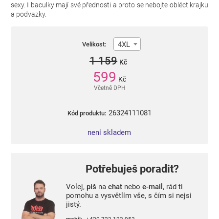
sexy. I baculky mají své přednosti a proto se nebojte obléct krajku
a podvazky.
4XL
Velikost:
1 159
Kč
599
Kč
Včetně DPH
26324111081
Kód produktu:
není skladem
Potřebuješ poradit?
Volej,
piš
na
chat
nebo
e-mail
, rád ti
pomohu a vysvětlím vše, s čím si nejsi
jistý.