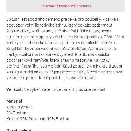
Zákaznické hodnocení produktu
Luxusní set spodního černého prádélka pro boubelky. Košilka s
podvazky velmi lichotivého střihu, který dokáže podtrhnout
ženské křivky. Košilka smyslně obepíná bříško a pas, svým
střihem a vzorem opticky zeštíhluje a tvaruje postavu. Přední část
košilky je zdobena krajkou ve výstřihu a v detailech na bříšku.
Střed košilky zdobí vázání na průsvitné látce. Zadní část je na
háčky, košilka má tak korzetový efekt. Prádlo má klasická
podprsenková ramínka, která snadno nastavíte. Kalhotky
perfektního střihu jsou v přední části ze stejné krajky, která zdobí
košilku a zadní část je z příjemné černé látky. Nechte se obdivovat
v krásném prádle, které podtrhuje vaše přednosti.
Velikost:
Na výběr máte z více variant plus size velikostí.
Materiál
95% Polyester
5% Elastan
Krajka: 90% Polyamid, 10% Elastan
Obsah balení