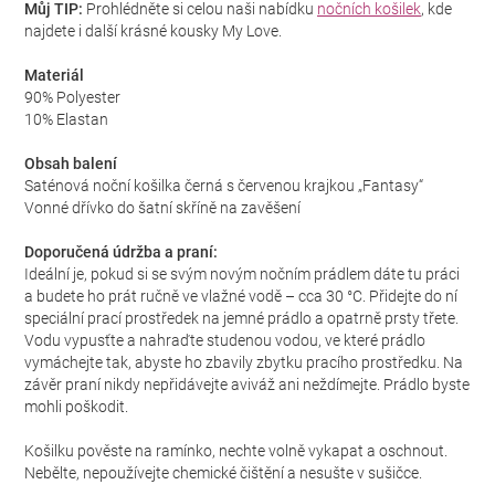
Můj TIP:
Prohlédněte si celou naši nabídku
nočních košilek
, kde
najdete i další krásné kousky My Love.
Materiál
90% Polyester
10% Elastan
Obsah balení
Saténová noční košilka černá s červenou krajkou „Fantasy“
Vonné dřívko do šatní skříně na zavěšení
Doporučená údržba a praní:
Ideální je, pokud si se svým novým nočním prádlem dáte tu práci
a budete ho prát ručně ve vlažné vodě – cca 30 °C. Přidejte do ní
speciální prací prostředek na jemné prádlo a opatrně prsty třete.
Vodu vypusťte a nahraďte studenou vodou, ve které prádlo
vymáchejte tak, abyste ho zbavily zbytku pracího prostředku. Na
závěr praní nikdy nepřidávejte aviváž ani neždímejte. Prádlo byste
mohli poškodit.
Košilku pověste na ramínko, nechte volně vykapat a oschnout.
Nebělte, nepoužívejte chemické čištění a nesušte v sušičce.