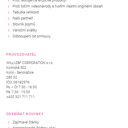
Proč testujeme erotické produkty?
Proč točím videonávody a tvořím vlastní originální obsah
Tabulka velikostí
Naši partneři
Slovník pojmů
Vánoční svátky
Odstoupení od smlouvy
PROVOZOVATEL
WILLI-ZBF CORPORATION s.r.o.
Kolínská 502
Kolín - Sendražice
280 02
IČO: 06182976
Po – Čt 7:30 - 16:00
Pá: 7:30 - 15:00
+420 321 711 711
ODEBÍRAT NOVINKY
Zajímavé články
Nepropásnete žádnou akci