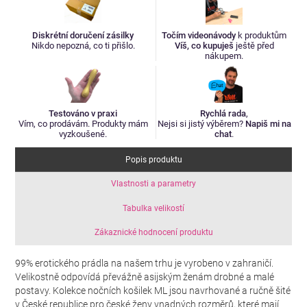
Diskrétní doručení zásilky
Točím videonávody
k produktům
Nikdo nepozná, co ti přišlo.
Víš, co kupuješ
ještě před
nákupem.
Testováno v praxi
Rychlá rada
,
Vím, co prodávám. Produkty mám
Nejsi si jistý výběrem?
Napiš mi na
vyzkoušené.
chat
.
Popis produktu
Vlastnosti a parametry
Tabulka velikostí
Zákaznické hodnocení produktu
99% erotického prádla na našem trhu je vyrobeno v zahraničí.
Velikostně odpovídá převážně asijským ženám drobné a malé
postavy. Kolekce nočních košilek ML jsou navrhované a ručně šité
v České republice pro české ženy vnadných rozměrů, které mají