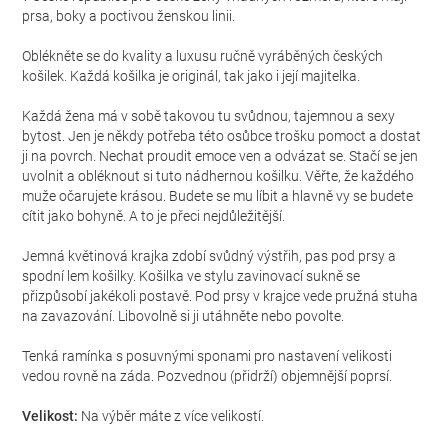
prsa, boky a poctivou ženskou linii.
Oblékněte se do kvality a luxusu ručně vyráběných českých
košilek. Každá košilka je originál, tak jako i její majitelka.
Každá žena má v sobě takovou tu svůdnou, tajemnou a sexy
bytost. Jen je někdy potřeba této osůbce trošku pomoct a dostat
ji na povrch. Nechat proudit emoce ven a odvázat se. Stačí se jen
uvolnit a obléknout si tuto nádhernou košilku. Věřte, že každého
muže očarujete krásou. Budete se mu líbit a hlavně vy se budete
cítit jako bohyně. A to je přeci nejdůležitější.
Jemná květinová krajka zdobí svůdný výstřih, pas pod prsy a
spodní lem košilky. Košilka ve stylu zavinovací sukně se
přizpůsobí jakékoli postavě. Pod prsy v krajce vede pružná stuha
na zavazování. Libovolně si ji utáhněte nebo povolte.
Tenká ramínka s posuvnými sponami pro nastavení velikosti
vedou rovně na záda. Pozvednou (přidrží) objemnější poprsí.
Velikost:
Na výběr máte z více velikostí.