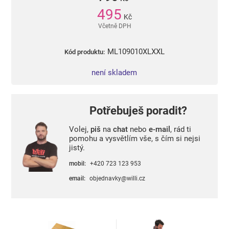
495
Kč
Včetně DPH
ML109010XLXXL
Kód produktu:
není skladem
Potřebuješ poradit?
Volej,
piš
na
chat
nebo
e-mail
, rád ti
pomohu a vysvětlím vše, s čím si nejsi
jistý.
mobil:
+420 723 123 953
email:
objednavky@willi.cz