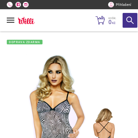
Přihlašení
KOŠÍK:
0
Kč
DOPRAVA ZDARMA