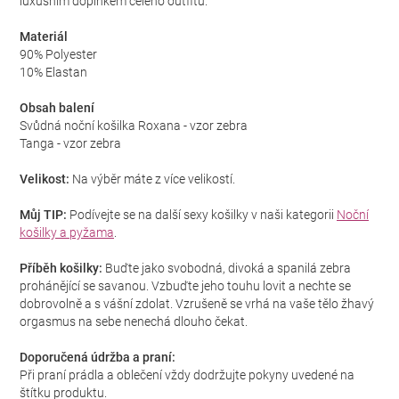
luxusním doplňkem celého outfitu.
Materiál
90% Polyester
10% Elastan
Obsah balení
Svůdná noční košilka Roxana - vzor zebra
Tanga - vzor zebra
Velikost:
Na výběr máte z více velikostí.
Můj TIP:
Podívejte se na další sexy košilky v naši kategorii
Noční
košilky a pyžama
.
Příběh košilky:
Buďte jako svobodná, divoká a spanilá zebra
prohánějící se savanou. Vzbuďte jeho touhu lovit a nechte se
dobrovolně a s vášní zdolat. Vzrušeně se vrhá na vaše tělo žhavý
orgasmus na sebe nenechá dlouho čekat.
Doporučená údržba a praní:
Při praní prádla a oblečení vždy dodržujte pokyny uvedené na
štítku produktu.