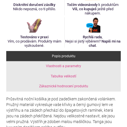
Diskrétní doručení zásilky
Točím videonávody
k produktům
Nikdo nepozná, co ti přišlo.
Víš, co kupuješ
ještě před
nákupem.
Testováno v praxi
Rychlá rada
,
Vím, co prodávám. Produkty mám
Nejsi si jistý výběrem?
Napiš mi na
vyzkoušené.
chat
.
Popis produktu
Vlastnosti a parametry
Tabulka velikostí
Zákaznické hodnocení produktu
Průsvitná noční košilka je pod zadečkem zakončená volánkem.
Pružný materiál vykresluje vaše křivky a černý gumový lem ve
výstřihu a na zádech přechází do špagetových ramínek, která
jsou na zádech překřížená. Nejdou velikostně nastavit, ale jsou
velmi pružná. Výstřih je zdoben malou mašličkou. Tanga jsou