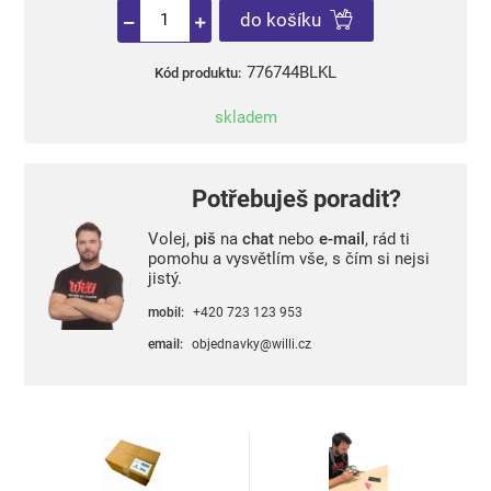
do košíku
776744BLKL
Kód produktu:
skladem
Potřebuješ poradit?
Volej,
piš
na
chat
nebo
e-mail
, rád ti
pomohu a vysvětlím vše, s čím si nejsi
jistý.
mobil:
+420 723 123 953
email:
objednavky@willi.cz