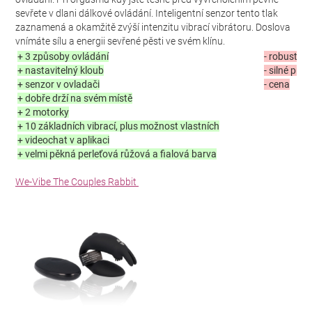
sevřete v dlani dálkové ovládání. Inteligentní senzor tento tlak
zaznamená a okamžitě zvýší intenzitu vibrací vibrátoru. Doslova
vnímáte sílu a energii sevřené pěsti ve svém klínu.
+ 3 způsoby ovládání
- robustní 
+ nastavitelný kloub
- silné pro
+ senzor v ovladači
- cena
+ dobře drží na svém místě
+ 2 motorky
+ 10 základních vibrací, plus možnost vlastních
+ videochat v aplikaci
+ velmi pěkná perleťová růžová a fialová barva
We-Vibe The Couples Rabbit