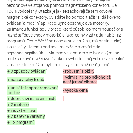
bezdrátově ve stojánku pomocí magnetického konektoru. Je
100% vodotěsný. Otázka je jak se zachovají časem kovové
magnetické konektory. Ovládáte ho pomocí tlačítka, dálkového
ovládání a mobilní aplikace. Sync obsahuje dva motorky.
Zajímavou funkcí jsou vibrace, které působí dojmem houpačky a
různé střídavé chody motorků a jako jediný v základu nabízí 12
programů. Tento We-Vibe neobsahuje pružinu, má nastavitelný
kloub, díky kterému podkovu rozevřete a zavřete do
nejpohodlnějšího úhlu. Má masivní anatomický tvar a výrazné
protiskluzové drážkování. Jako nevýhodu u něj vidíme velmi silné
vibrace, které můžou být pro citlivý klitoris až nepříjemné.
+ 3 způsoby ovládání
- robustní a těžký
- velmi silné pro někoho až
+ nastavitelný kloub
nepříjemné vibrace
+ unikátní naprogramované
- vysoká cena
funkce
+ dobře drží na svém místě
+ 2 motorky
+ inovativní tvar
+ 2 barevné varianty
+ 12 programů