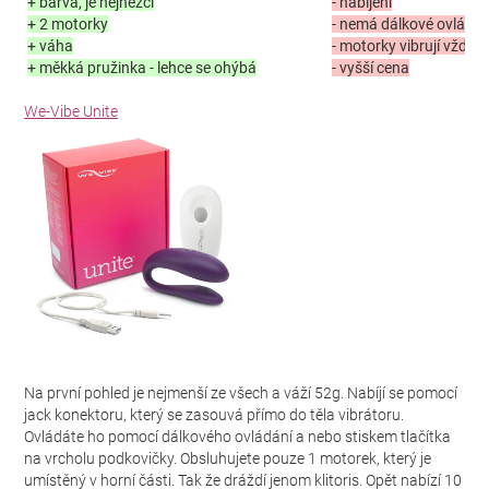
+ barva, je nejhezčí
- nabíjení
+ 2 motorky
- nemá dálkové ovládán
+ váha
- motorky vibrují vždy 
+ měkká pružinka - lehce se ohýbá
- vyšší cena
We-Vibe Unite
Na první pohled je nejmenší ze všech a váží 52g. Nabíjí se pomocí
jack konektoru, který se zasouvá přímo do těla vibrátoru.
Ovládáte ho pomocí dálkového ovládání a nebo stiskem tlačítka
na vrcholu podkovičky. Obsluhujete pouze 1 motorek, který je
umístěný v horní části. Tak že dráždí jenom klitoris. Opět nabízí 10