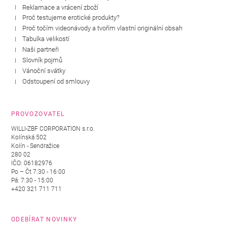
Reklamace a vrácení zboží
Proč testujeme erotické produkty?
Proč točím videonávody a tvořím vlastní originální obsah
Tabulka velikostí
Naši partneři
Slovník pojmů
Vánoční svátky
Odstoupení od smlouvy
PROVOZOVATEL
WILLI-ZBF CORPORATION s.r.o.
Kolínská 502
Kolín - Sendražice
280 02
IČO: 06182976
Po – Čt 7:30 - 16:00
Pá: 7:30 - 15:00
+420 321 711 711
ODEBÍRAT NOVINKY