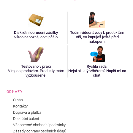
Diskrétní doručení zásilky
Točím videonávody
k produktům
Nikdo nepozná, co ti přišlo.
Víš, co kupuješ
ještě před
nákupem.
Testováno v praxi
Rychlá rada
,
Vím, co prodávám. Produkty mám
Nejsi si jistý výběrem?
Napiš mi na
vyzkoušené.
chat
.
ODKAZY
O nás
Kontakty
Doprava a platba
Diskrétní balení
Všeobecné obchodní podmínky
Zásady ochrany osobních údajů