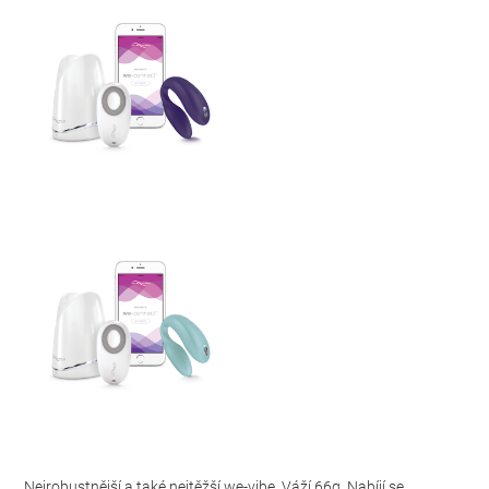
Nejrobustnější a také nejtěžší we-vibe. Váží 66g. Nabíjí se