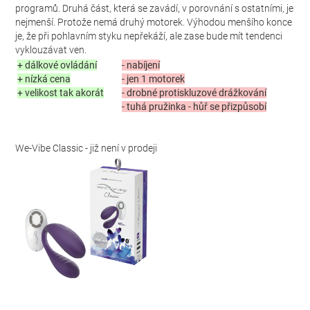
programů. Druhá část, která se zavádí, v porovnání s ostatními, je
nejmenší. Protože nemá druhý motorek. Výhodou menšího konce
je, že při pohlavním styku nepřekáží, ale zase bude mít tendenci
vyklouzávat ven.
+ dálkové ovládání
- nabíjení
+ nízká cena
- jen 1 motorek
+ velikost tak akorát
- drobné protiskluzové drážkování
- tuhá pružinka - hůř se přizpůsobí
We-Vibe Classic - již není v prodeji