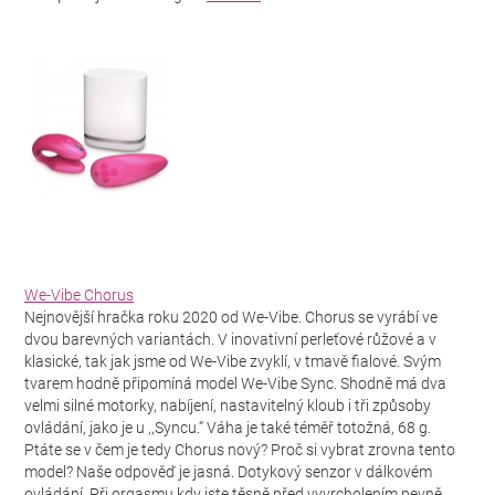
We-Vibe Chorus
Nejnovější hračka roku 2020 od We-Vibe. Chorus se vyrábí ve
dvou barevných variantách. V inovativní perleťové růžové a v
klasické, tak jak jsme od We-Vibe zvyklí, v tmavě fialové. Svým
tvarem hodně připomíná model We-Vibe Sync. Shodně má dva
velmi silné motorky, nabíjení, nastavitelný kloub i tři způsoby
ovládání, jako je u ,,Syncu.“ Váha je také téměř totožná, 68 g.
Ptáte se v čem je tedy Chorus nový? Proč si vybrat zrovna tento
model? Naše odpověď je jasná. Dotykový senzor v dálkovém
ovládání. Při orgasmu kdy jste těsně před vyvrcholením pevně