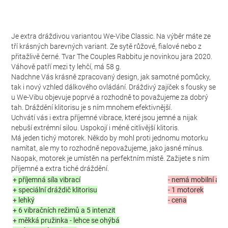
Je extra dráždivou variantou We-Vibe Classic. Na výběr máte ze
tří krásných barevných variant. Ze sytě růžové, fialové nebo z
přitažlivě černé. Tvar The Couples Rabbitu je novinkou jara 2020.
Váhově patří mezi ty lehčí, má 58 g.
Nadchne Vás krásně zpracovaný design, jak samotné pomůcky,
tak i nový vzhled dálkového ovládání. Dráždivý zajíček s fousky se
u We-Vibu objevuje poprvé a rozhodně to považujeme za dobrý
tah. Dráždění klitorisu je s ním mnohem efektivnější.
Uchvátí vás i extra příjemné vibrace, které jsou jemné a nijak
nebuší extrémní silou. Uspokojí i méně citlivější klitoris.
Má jeden tichý motorek. Někdo by mohl proti jednomu motorku
namítat, ale my to rozhodně nepovažujeme, jako jasné mínus.
Naopak, motorek je umístěn na perfektním místě. Zažijete s ním
příjemné a extra tiché dráždění.
+ příjemná síla vibrací
- nemá mobilní apli
+ speciální dráždič klitorisu
- 1 motorek
+ lehký
- cena
+ 6 vibračních režimů a 5 intenzit
+ měkká pružinka - lehce se ohýbá