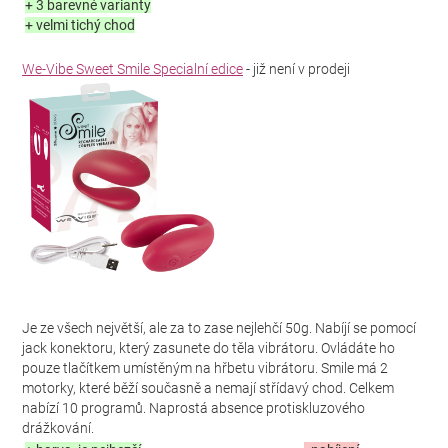
+ 3 barevné varianty
+ velmi tichý chod
We-Vibe Sweet Smile Specialní edice
- již není v prodeji
Je ze všech největší, ale za to zase nejlehčí 50g. Nabíjí se pomocí
jack konektoru, který zasunete do těla vibrátoru. Ovládáte ho
pouze tlačítkem umístěným na hřbetu vibrátoru. Smile má 2
motorky, které běží současně a nemají střídavý chod. Celkem
nabízí 10 programů. Naprostá absence protiskluzového
drážkování.