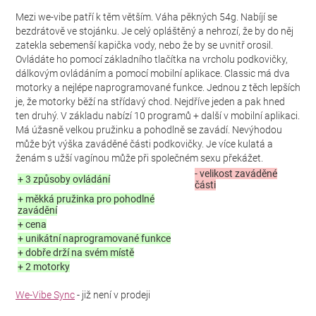
Mezi we-vibe patří k těm větším. Váha pěkných 54g. Nabíjí se
bezdrátově ve stojánku. Je celý opláštěný a nehrozí, že by do něj
zatekla sebemenší kapička vody, nebo že by se uvnitř orosil.
Ovládáte ho pomocí základního tlačítka na vrcholu podkovičky,
dálkovým ovládáním a pomocí mobilní aplikace. Classic má dva
motorky a nejlépe naprogramované funkce. Jednou z těch lepších
je, že motorky běží na střídavý chod. Nejdříve jeden a pak hned
ten druhý. V základu nabízí 10 programů + další v mobilní aplikaci.
Má úžasně velkou pružinku a pohodlně se zavádí. Nevýhodou
může být výška zaváděné části podkovičky. Je více kulatá a
ženám s užší vagínou může při společném sexu překážet.
- velikost zaváděné
+ 3 způsoby ovládání
části
+ měkká pružinka pro pohodlné
zavádění
+ cena
+ unikátní naprogramované funkce
+ dobře drží na svém místě
+ 2 motorky
We-Vibe Sync
- již není v prodeji