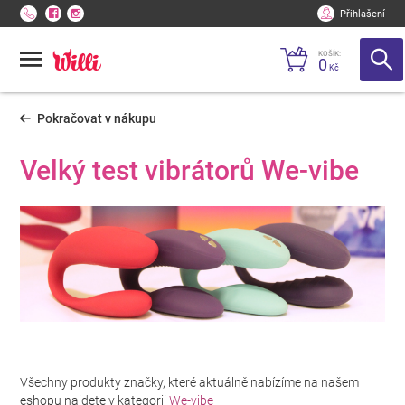
Přihlašení
KOŠÍK:
0
Kč
Pokračovat v nákupu
Velký test vibrátorů We-vibe
Všechny produkty značky, které aktuálně nabízíme na našem
eshopu najdete v kategorii
We-vibe