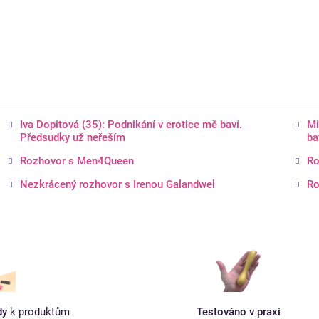
Iva Dopitová (35): Podnikání v erotice mě baví.
Mi
Předsudky už neřeším
bav
Rozhovor s Men4Queen
Ro
Nezkrácený rozhovor s Irenou Galandwel
Ro
dy
k produktům
Testováno v praxi