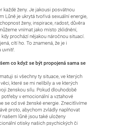
r každé ženy. Je jakousi posvátnou
m Lůně je ukrytá tvořivá sexuální energie,
schopnost ženy, inspirace, radost, důvěra
 můžeme vnímat jako místo zklidnění,
, kdy prochází nějakou náročnou situací.
ná, cítí ho. To znamená, že je i
uvnitř.
všem co když se být propojená sama se
atuji si všechny ty situace, ve kterých
ěci, které se mi nelíbily a ve kterých
oji ženskou sílu. Pokud dlouhodobě
potřeby v emocionální a vztahové
me se od své ženské energie. Znecitlivíme
rávě proto, abychom zvládly naplňovat
V našem lůně jsou také uloženy
onální otisky našich psychických či