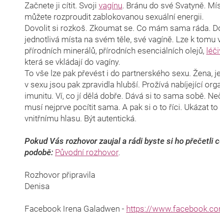
Začnete ji cítit. Svoji
vagínu
. Bránu do své Svatyně. Mís
můžete rozproudit zablokovanou sexuální energii.
Dovolit si rozkoš. Zkoumat se. Co mám sama ráda. Dopř
jednotlivá místa na svém těle, své vagíně. Lze k tomu 
přírodních minerálů, přírodních esenciálních olejů,
léč
která se vkládají do vagíny.
To vše lze pak převést i do partnerského sexu. Žena, jež
v sexu jsou pak zpravidla hlubší. Prožívá nabíjející orga
imunitu. Ví, co jí dělá dobře. Dává si to sama sobě. Neč
musí nejprve pocítit sama. A pak si o to říci. Ukázat t
vnitřnímu hlasu. Být autentická.
Pokud Vás rozhovor zaujal a rádi byste si ho přečetli 
podobě:
Původní rozhovor
.
Rozhovor připravila
Denisa
Facebook Irena Galadwen -
https://www.facebook.co