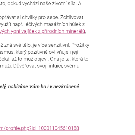
to, odkud vychází naše životní síla. A
ávat si chvilky pro sebe. Zcitlivovat
využít např. léčivých masážních hůlek z
ivých yoni vajíček z přírodních minerálů
,
 zná své tělo, je více senzitivní. Prožitky
smus, který pozitivně ovlivňuje i její
eká, až to muž objeví. Ona je ta, která to
o muži. Důvěřovat svojí intuici, svému
celý, nabízíme Vám ho i v nezkrácené
m/profile.php?id=100011045610188