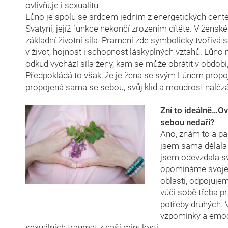
ovlivňuje i sexualitu.
Lůno je spolu se srdcem jedním z energetických cente
Svatyní, jejíž funkce nekončí zrozením dítěte. V ženské
základní životní síla. Pramení zde symbolicky tvořivá 
v život, hojnost i schopnost láskyplných vztahů. Lůno
odkud vychází síla ženy, kam se může obrátit v období
Předpokládá to však, že je žena se svým Lůnem propoje
propojená sama se sebou, svůj klid a moudrost nalézá 
Zní to ideálně…O
sebou nedaří?
Ano, znám to a pam
jsem sama dělala v
jsem odevzdala sv
opomínáme svoje 
oblasti, odpojuje
vůči sobě třeba p
potřeby druhých. 
vzpomínky a emoci
sexuálních traumat z naší minulosti.