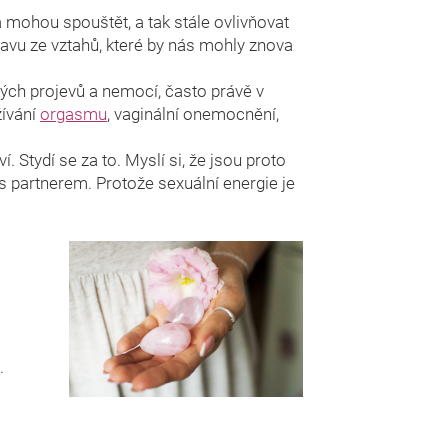
a mohou spouštět, a tak stále ovlivňovat
avu ze vztahů, které by nás mohly znova
ch projevů a nemocí, často právě v
žívání
orgasmu
, vaginální onemocnění,
 Stydí se za to. Myslí si, že jsou proto
s partnerem. Protože sexuální energie je
.