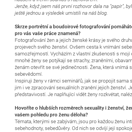
Jenže, když jsem náš první rozhovor dala na "papír", by
ještě jednou a výsledek umístili na náš blog.
Skrze portrétní a boudoirové fotografování pomáhá
pro vás vaše práce znamená?
Fotografování žen a jejich ženské krásy je svého druhu
projevech svého ženství. Ovšem cesta k vnímání se
samozřejmostí. Vycházím z vlastní zkušenosti s mojí o
mnohé ženy se potýkají se strachy, zraněními, obav
ženám otevřít se své jedinečnosti. Žena, která vnímá
sebevědomí.
Inspiruji ženy v rámci seminářů, jak se propojit sam
jim i ve zpracování sexuálních zranění jejich ženství. J
představivostí. Je naplňující vidět ženy rozkvétat, nalé
Hovoříte o hlubších rozměrech sexuality i ženství, ž
vašem pohledu pro ženu děloha?
Témata, kterými se zabývám, jsou pro každou ženu intim
sebehodnoty, sebedůvěry. Od nich se odvíjí její spokoje