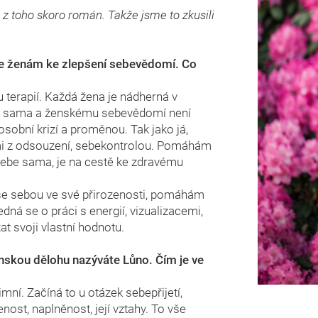
l z toho skoro román. Takže jsme to zkusili
te ženám ke zlepšení sebevědomí. Co
 terapií. Každá žena je nádherná v
be sama a ženskému sebevědomí není
sobní krizí a proměnou. Tak jako já,
ami z odsouzení, sebekontrolou. Pomáhám
 sebe sama, je na cestě ke zdravému
a se sebou ve své přirozenosti, pomáhám
edná se o práci s energií, vizualizacemi,
zat svoji vlastní hodnotu.
enskou dělohu nazýváte Lůno. Čím je ve
ní. Začíná to u otázek sebepřijetí,
nost, naplněnost, její vztahy. To vše