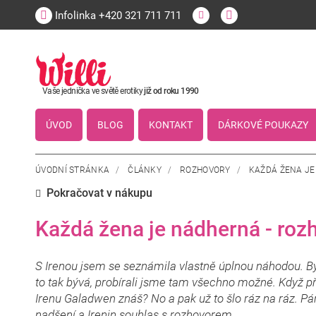
Infolinka
+420 321 711 711
Vaše jednička ve světě erotiky
již od roku 1990
ÚVOD
BLOG
KONTAKT
DÁRKOVÉ POUKAZY
ÚVODNÍ STRÁNKA
/
ČLÁNKY
/
ROZHOVORY
/
KAŽDÁ ŽENA JE
Pokračovat v nákupu
Každá žena je nádherná - roz
S Irenou jsem se seznámila vlastně úplnou náhodou. B
to tak bývá, probírali jsme tam všechno možné. Když při
Irenu Galadwen znáš? No a pak už to šlo ráz na ráz. Pá
nadšení a Irenin souhlas s rozhovorem.