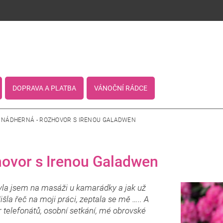
DOPRAVA A PLATBA
VÁNOČNÍ RÁDCE
 NÁDHERNÁ - ROZHOVOR S IRENOU GALADWEN
hovor s Irenou Galadwen
yla jsem na masáži u kamarádky a jak už
šla řeč na moji práci, zeptala se mě ….. A
r telefonátů, osobní setkání, mé obrovské