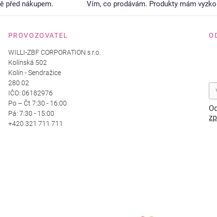
tě před nákupem.
Vím, co prodávám. Produkty mám vyzko
PROVOZOVATEL
O
WILLI-ZBF CORPORATION s.r.o.
Kolínská 502
Kolín - Sendražice
280 02
IČO: 06182976
Po – Čt 7:30 - 16:00
Od
Pá: 7:30 - 15:00
zp
+420 321 711 711