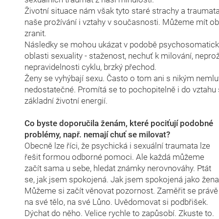
Životní situace nám však tyto staré strachy a traumat
naše prožívání i vztahy v současnosti. Můžeme mít ob
zranit.
Následky se mohou ukázat v podobě psychosomatický
oblasti sexuality - staženost, nechuť k milování, nepro
nepravidelnosti cyklu, brzký přechod.
Ženy se vyhýbají sexu. Často o tom ani s nikým nemluví.
nedostatečné. Promítá se to pochopitelně i do vztahu 
základní životní energií.
Co byste doporučila ženám, které pociťují podobné
problémy, např. nemají chuť se milovat?
Obecně lze říci, že psychická i sexuální traumata lze
řešit formou odborné pomoci. Ale každá můžeme
začít sama u sebe, hledat známky nerovnováhy. Ptát
se, jak jsem spokojená. Jak jsem spokojená jako žena
Můžeme si začít věnovat pozornost. Zaměřit se právě
na své tělo, na své Lůno. Uvědomovat si podbřišek.
Dýchat do něho. Velice rychle to zapůsobí. Zkuste to.