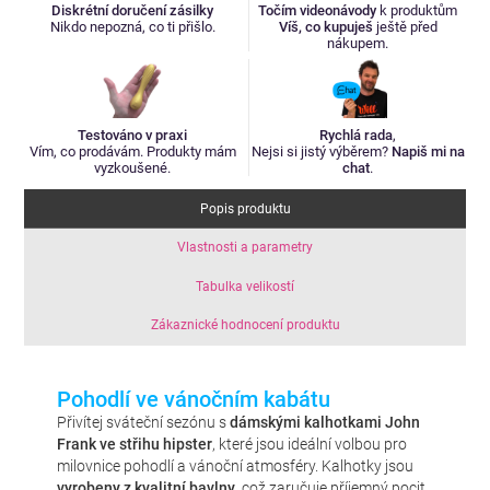
Diskrétní doručení zásilky
Točím videonávody
k produktům
Nikdo nepozná, co ti přišlo.
Víš, co kupuješ
ještě před
nákupem.
Testováno v praxi
Rychlá rada
,
Vím, co prodávám. Produkty mám
Nejsi si jistý výběrem?
Napiš mi na
vyzkoušené.
chat
.
Popis produktu
Vlastnosti a parametry
Tabulka velikostí
Zákaznické hodnocení produktu
Pohodlí ve vánočním kabátu
Přivítej sváteční sezónu s
dámskými kalhotkami John
Frank ve střihu hipster
, které jsou ideální volbou pro
milovnice pohodlí a vánoční atmosféry. Kalhotky jsou
vyrobeny z kvalitní bavlny
, což zaručuje příjemný pocit