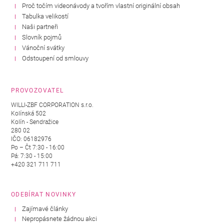
Proč točím videonávody a tvořím vlastní originální obsah
Tabulka velikostí
Naši partneři
Slovník pojmů
Vánoční svátky
Odstoupení od smlouvy
PROVOZOVATEL
WILLI-ZBF CORPORATION s.r.o.
Kolínská 502
Kolín - Sendražice
280 02
IČO: 06182976
Po – Čt 7:30 - 16:00
Pá: 7:30 - 15:00
+420 321 711 711
ODEBÍRAT NOVINKY
Zajímavé články
Nepropásnete žádnou akci