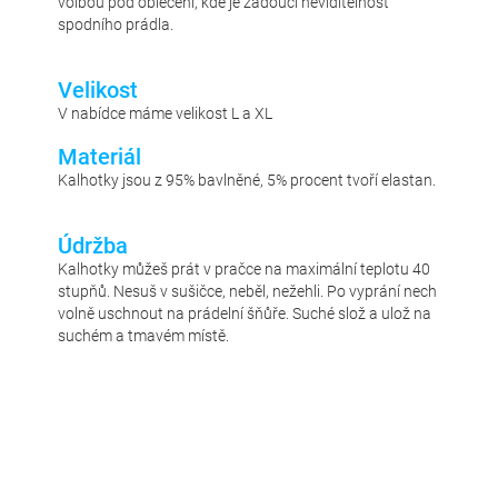
volbou pod oblečení, kde je žádoucí neviditelnost
spodního prádla.
Velikost
V nabídce máme velikost L a XL
Materiál
Kalhotky jsou z 95% bavlněné, 5% procent tvoří elastan.
Údržba
Kalhotky můžeš prát v pračce na maximální teplotu 40
stupňů. Nesuš v sušičce, neběl, nežehli. Po vyprání nech
volně uschnout na prádelní šňůře. Suché slož a ulož na
suchém a tmavém místě.