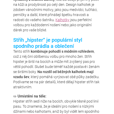
na kůži a prodyšnost po celý den. Design kalhotek je
zdoben vánočními motivy, jako jsou medvídci, tučňáci,
perníčky a další, které přinášejí špetku hravosti a
radosti do vašeho šatníku.
Kalhotky
jsou perfektní
volbou pro každodenní nošení nebo jako originální
dárek pro vaše blízké.
Střih „hipster“ je populární styl
spodního prádla a oblečení
Tento střih
kombinuje pohodlí s módním vzhledem
,
což z něj činí oblíbenou volbu pro mnoho žen. Střih
hipster je širší na bocích a může mít zvýšený pas pro
větší pohodlí. Slušet bude téměř každé postavě i ženám
se širšími boky.
Na rozdíl od běžných kalhotek mají
vzadu šev
, který pomáhá vyrýsovat obě půlky zadečku.
Podívame se na pár detailů, které dělají hipster střih tak
atraktivním.
➯ Umístění na těle:
Hipster střih sedí níže na bocích, obvykle těsně pod linií
pasu. To znamená, že je ideální pro nošení s nízkými
džínami nebo kalhotami, aniž by byl vidět lem spodního