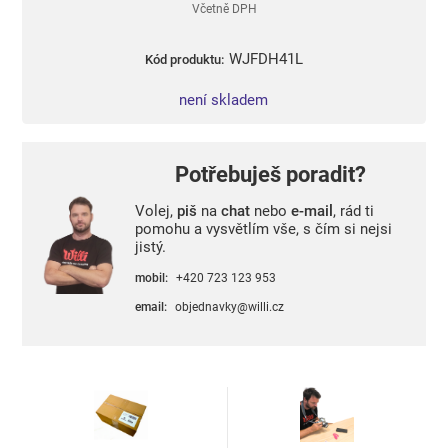
Včetně DPH
WJFDH41L
Kód produktu:
není skladem
Potřebuješ poradit?
Volej,
piš
na
chat
nebo
e-mail
, rád ti
pomohu a vysvětlím vše, s čím si nejsi
jistý.
mobil:
+420 723 123 953
email:
objednavky@willi.cz