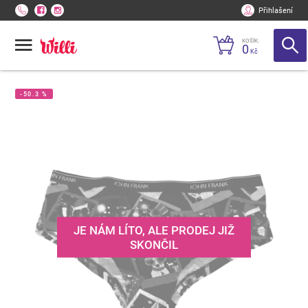
Přihlašení
KOŠÍK:
0
Kč
-50.3 %