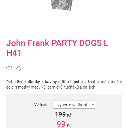
John Frank PARTY DOGS L
H41
Pohodlné
kalhotky z bavlny střihu hipster
v limitované vánoční
edici s motivy medvíků, perníčků, tučňáků a dalších.
- vyberte velikost -
Velikost:
199
Kč
99
Kč