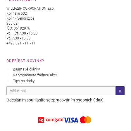
PROVOZOVATEL
WILLI-ZBF CORPORATION s.r.o.
Kolínská 502
Kolín - Sendražice
280 02
IČO: 06182976
Po – Čt 7:30 - 16:00
Pá: 7:30 - 15:00
+420 321 711 711
ODEBÍRAT NOVINKY
Zajímavé články
Nepropásnete žádnou akci
Tipy na dárky
Odesláním souhlasíte se
zpracováním osobních údajů