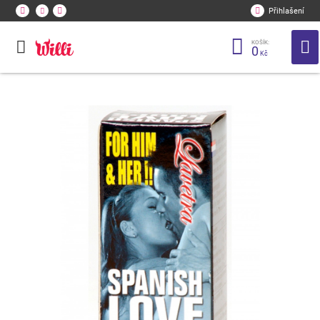
Přihlašení
KOŠÍK:
0
Kč