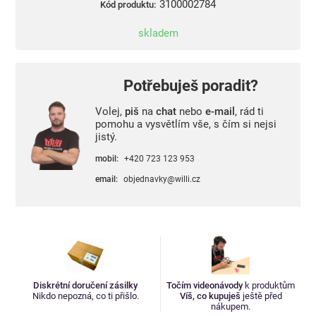
3100002784
Kód produktu:
skladem
Potřebuješ poradit?
Volej,
piš
na
chat
nebo
e-mail
, rád ti
pomohu a vysvětlím vše, s čím si nejsi
jistý.
mobil:
+420 723 123 953
email:
objednavky@willi.cz
Diskrétní doručení zásilky
Točím videonávody
k produktům
Nikdo nepozná, co ti přišlo.
Víš, co kupuješ
ještě před
nákupem.