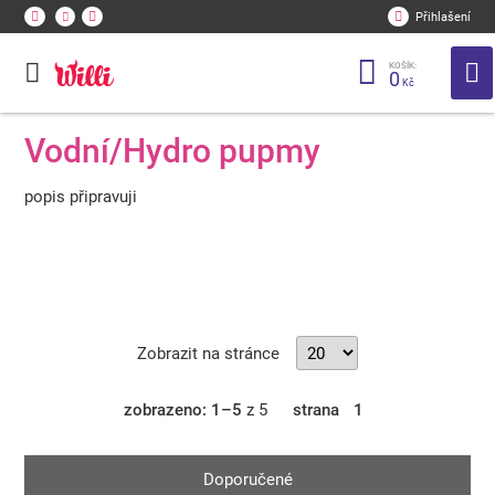
Přihlašení
KOŠÍK:
0
Kč
Vodní/Hydro pupmy
popis připravuji
Zobrazit na stránce
zobrazeno: 1–5
z 5
strana
1
Doporučené