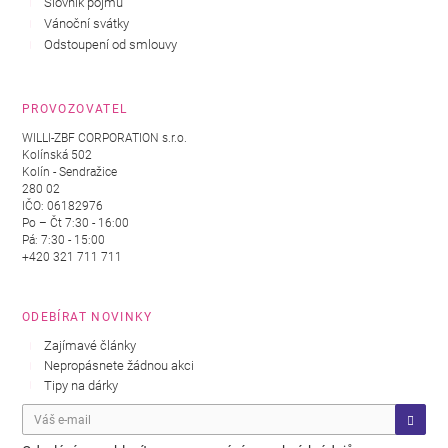
Slovník pojmů
Vánoční svátky
Odstoupení od smlouvy
PROVOZOVATEL
WILLI-ZBF CORPORATION s.r.o.
Kolínská 502
Kolín - Sendražice
280 02
IČO: 06182976
Po – Čt 7:30 - 16:00
Pá: 7:30 - 15:00
+420 321 711 711
ODEBÍRAT NOVINKY
Zajímavé články
Nepropásnete žádnou akci
Tipy na dárky