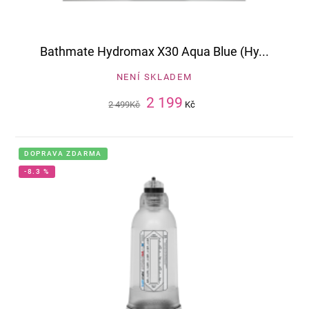
Bathmate Hydromax X30 Aqua Blue (Hy...
NENÍ SKLADEM
2 199
2 499
Kč
Kč
DOPRAVA ZDARMA
-8.3 %