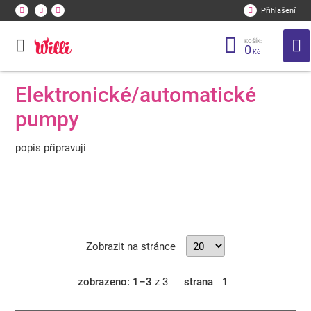
Přihlašení
KOŠÍK:
0
Kč
Elektronické/automatické
pumpy
popis připravuji
Zobrazit na stránce
zobrazeno: 1–3
z 3
strana
1