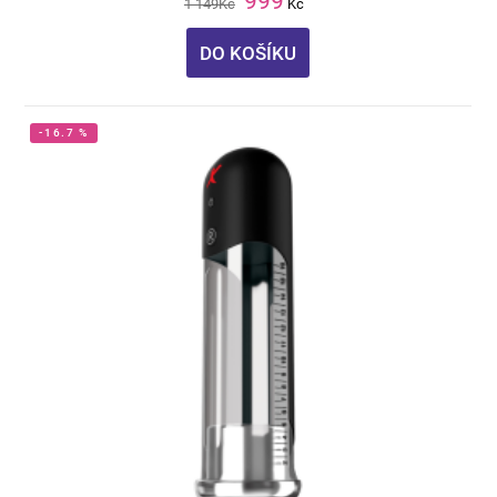
999
1 149
Kč
Kč
DO KOŠÍKU
-16.7 %