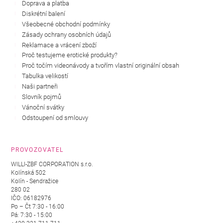
Doprava a platba
Diskrétní balení
Všeobecné obchodní podmínky
Zásady ochrany osobních údajů
Reklamace a vrácení zboží
Proč testujeme erotické produkty?
Proč točím videonávody a tvořím vlastní originální obsah
Tabulka velikostí
Naši partneři
Slovník pojmů
Vánoční svátky
Odstoupení od smlouvy
PROVOZOVATEL
WILLI-ZBF CORPORATION s.r.o.
Kolínská 502
Kolín - Sendražice
280 02
IČO: 06182976
Po – Čt 7:30 - 16:00
Pá: 7:30 - 15:00